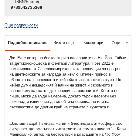
ISBN/Баркод
9789542735366
Още подробности
Подробно описание
Вижте още...
Коментари
Още...
Дж. Ел е автор на бестселъри в класациите на Ню Йорк Таймс
за детско-юношеска и фентъзи литература. През 2022 е
номинирана от Северноамериканската асоциация за прогрес
на цветнокожите за награда за изключителен принос в
областта на юношеската и тийнейджърската литература. По
нейни думи номадският ѝ начин на живот и скромното ѝ
начало служат като вдъхновение за романите ѝ. Когато не
пише, може да бъде намерена, докато търси десерти без
шоколад и извинение да се облича официално или на
пътешествие до другия край на страната с кучетата ѝ.
„Завладяваща! Тъмната магия и блестящата атмосфера със
сигурност ще омагьосат читателите от самото начало.“ – Кери
Манискалко, автор на бестселъри в класациите на
Ню Йорк