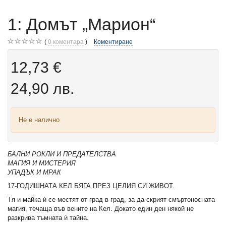
1: Домът „Марион“
0
коментара
Коментиране
12,73 €
24,90 лв.
Не е налично
БАЛНИ РОКЛИ И ПРЕДАТЕЛСТВА
МАГИЯ И МИСТЕРИЯ
УПАДЪК И МРАК
17-ГОДИШНАТА КЕЛ БЯГА ПРЕЗ ЦЕЛИЯ СИ ЖИВОТ.
Tя и майка ѝ се местят от град в град, за да скрият смъртоносната
магия, течаща във вените на Кел. Докато един ден някой не
разкрива тъмната ѝ тайна.