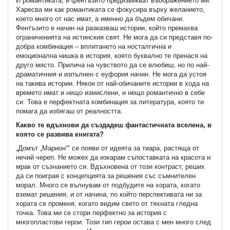
И романтиката, и фентъзито предизвикват въображението ми.
Харесва ми как романтиката се фокусира върху желанието,
което много от нас имат, а именно да бъдем обичани.
Фентъзито е начин на разказваш истории, който премахва
ограниченията на истинския свят. Не мога да си представя по-
добра комбинация – вплитането на носталгична и
емоционална нишка в история, която буквално те пренася на
друго място. Прилича на чувството да се влюбиш, но по най-
драматичния и изпълнен с еуфория начин. Не мога да устоя
на такива истории. Някои от най-обичаните истории в хода на
времето имат и нещо измислени, и нещо романтично в себе
си. Това е перфектната комбинация за литература, която ти
помага да избягаш от реалността.
Какво те вдъхнови да създадеш фантастичната вселена, в
която се развива книгата?
„Домът „Марион““ се появи от идеята за тиара, растяща от
нечий череп. Не можех да изкарам съпоставката на красота и
мрак от съзнанието си. Вдъхновена от този контраст, реших
да си поиграя с концепцията за решения със съмнителен
морал. Много се вълнувам от подбудите на хората, когато
вземат решения, и от начина, по който перспективата ни за
хората се променя, когато видим свето от тяхната гледна
точка. Това ми се стори перфектно за история с
многопластови герои. Този тип герои остава с мен много след