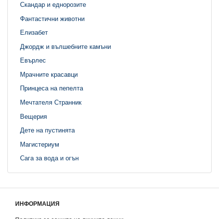
Скандар и еднорозите
Фантастични животни
Елизабет
Джордж и вълшебните камъни
Евърлес
Мрачните красавци
Принцеса на пепелта
Мечтателя Странник
Вещерия
Дете на пустинята
Магистериум
Сага за вода и огън
ИНФОРМАЦИЯ