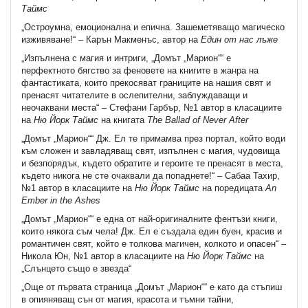
Таймс
„Остроумна, емоционална и епична. Зашеметяващо магическо
изживяване!“ – Карън Макменъс, автор на
Един от нас лъже
„Изпълнена с магия и интриги, „Домът „Марион““ е
перфектното бягство за феновете на книгите в жанра на
фантастиката, които прекосяват границите на нашия свят и
пренасят читателите в ослепителни, заблуждаващи и
неочаквани места“ – Стефани Гарбър, №1 автор в класациите
на
Ню Йорк Таймс
на книгата
The
Ballad
of
Never
After
„Домът „Марион““ Дж. Ел те примамва през портал, който води
към сложен и завладяващ свят, изпълнен с магия, чудовища
и безпорядък, където обратите и героите те пренасят в места,
където никога не сте очаквали да попаднете!“ – Сабаа Тахир,
№1 автор в класациите на
Ню Йорк Таймс
на поредицата
An
Ember
in
the
Ashes
„Домът „Марион““ е една от най-оригиналните фентъзи книги,
които някога съм чела! Дж. Ел е създала един буен, красив и
романтичен свят, който е толкова магичен, колкото и опасен“ –
Никола Юн, №1 автор в класациите на
Ню Йорк Таймс
на
„Слънцето също е звезда“
„Още от първата страница „Домът „Марион““ е като да стъпиш
в опияняващ сън от магия, красота и тъмни тайни,