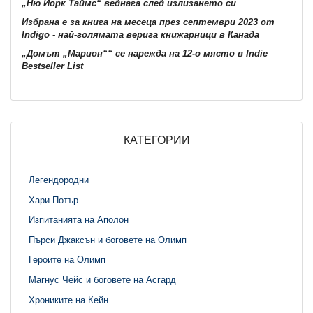
„Ню Йорк Таймс“ веднага след излизането си
Избрана е за книга на месеца през септември 2023 от
Indigo - най-голямата верига книжарници в Канада
„Домът „Марион““ се нарежда на 12-о място в Indie
Bestseller List
КАТЕГОРИИ
Легендородни
Хари Потър
Изпитанията на Аполон
Пърси Джаксън и боговете на Олимп
Героите на Олимп
Магнус Чейс и боговете на Асгард
Хрониките на Кейн