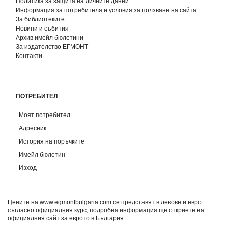
Политика за защита на личните данни
Информация за потребителя и условия за ползване на сайта
За библиотеките
Новини и събития
Архив имейл бюлетини
За издателство ЕГМОНТ
Контакти
ПОТРЕБИТЕЛ
Моят потребител
Адресник
История на поръчките
Имейл бюлетин
Изход
Цените на www.egmontbulgaria.com се представят в левове и евро
съгласно официалния курс; подробна информация ще откриете на
официалния сайт за еврото в България
.