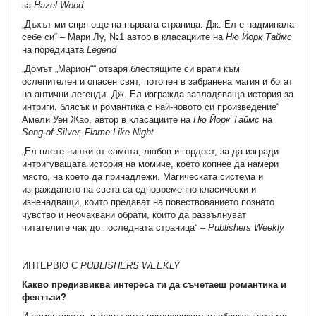
за
Hazel
Wood.
„Дъхът ми спря още на първата страница. Дж. Ел е надминала
себе си“ – Мари Лу, №1 автор в класациите на
Ню Йорк Таймс
на поредицата
Legend
„Домът „Марион““ отваря блестящите си врати към
ослепителен и опасен свят, потопен в забранена магия и богат
на антични легенди. Дж. Ел изгражда завладяваща история за
интриги, блясък и романтика с най-новото си произведение“
Амели Уен Жао, автор в класациите на
Ню Йорк Таймс
на
Song of Silver, Flame Like Night
„Ел плете нишки от самота, любов и гордост, за да изгради
интригуващата история на момиче, което копнее да намери
място, на което да принадлежи. Магическата система и
изграждането на света са едновременно класически и
изненадващи, които предават на повествованието познато
чувство и неочаквани обрати, които да развълнуват
читателите чак до последната страница“ –
Publishers
Weekly
ИНТЕРВЮ С
PUBLISHERS WEEKLY
Какво предизвиква интереса ти да съчетаеш романтика и
фентъзи?