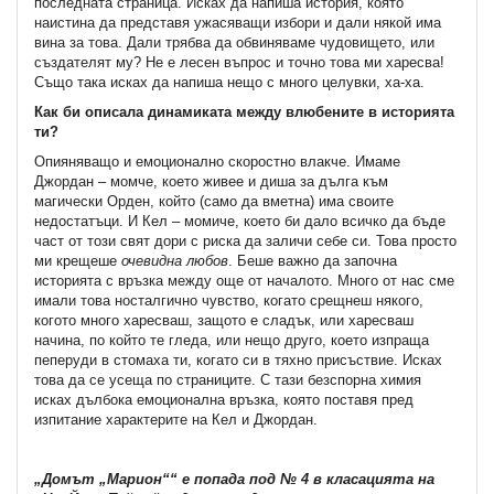
последната страница. Исках да напиша история, която
наистина да представя ужасяващи избори и дали някой има
вина за това. Дали трябва да обвиняваме чудовището, или
създателят му? Не е лесен въпрос и точно това ми харесва!
Също така исках да напиша нещо с много целувки, ха-ха.
Как би описала динамиката между влюбените в историята
ти?
Опияняващо и емоционално скоростно влакче. Имаме
Джордан – момче, което живее и диша за дълга към
магически Орден, който (само да вметна) има своите
недостатъци. И Кел – момиче, което би дало всичко да бъде
част от този свят дори с риска да заличи себе си. Това просто
ми крещеше
очевидна любов
. Беше важно да започна
историята с връзка между още от началото. Много от нас сме
имали това носталгично чувство, когато срещнеш някого,
когото много харесваш, защото е сладък, или харесваш
начина, по който те гледа, или нещо друго, което изпраща
пеперуди в стомаха ти, когато си в тяхно присъствие. Исках
това да се усеща по страниците. С тази безспорна химия
исках дълбока емоционална връзка, която поставя пред
изпитание характерите на Кел и Джордан.
„Домът „Марион““ е попада под № 4 в класацията на