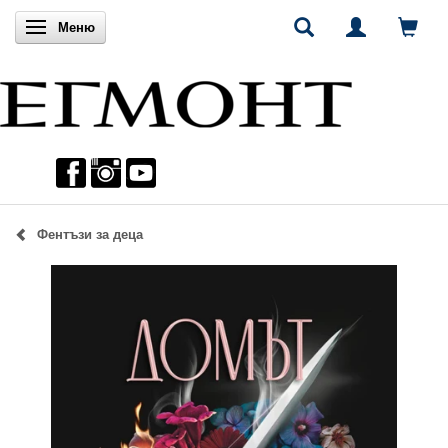
Включи навигацията
Меню
Фентъзи за деца