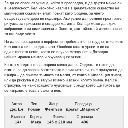
За да се спаси от убиеца, който я преследва, и да държи майка си
в безопасност, Кел неохотно навлиза в дебютантско общество на
магическия социален елит, познат като Ордена, за чието
съществуване дори не подозира. Ако успее да премине през трите
ритуала за приемане и овладее магията, Кел ще може да скрие
забранените си сили завинаги. Защото, ако тайната ѝ излезе наяве,
тя ще бъде убита.
Но да се превърнеш в перфектния дебютант е по-трудно, отколкото
Кел някога си е представяла. Особено когато уроците не са
единственото нещо, което се случва между нея и Джордан –
нейния мрачен ментор и обучаващ се убиец.
Когато младата жена открива колко далеч Орденът е готов да
стигне, за да запази богатството и влиянието си, тя е принудена да
избира – да приеме тъмната си магия, от която е бягала цял живот,
или да рискува и да загуби всичко и всеки, когото обича. Кел се
страхува, че най-страшното чудовище, срещу което ще трябва да
се изправи, е това в самата нея.
Автор
Тип
Жанр
Поредица
Дж. Ел
Роман
Фентъзи
Домът „Марион“
Възраст
Корица
Формат
Страници
14+
Мека
145 x 210 мм
496