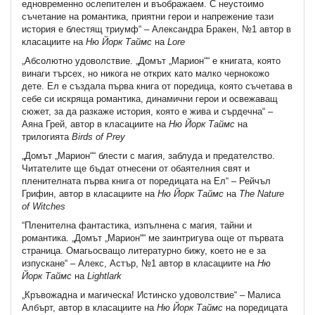
едновременно ослепителен и въображаем. С неустоимо
съчетание на романтика, приятни герои и напрежение тази
история е блестящ триумф“ – Александра Бракен, №1 автор в
класациите на
Ню Йорк Таймс
на
Lore
„Абсолютно удоволствие. „Домът „Марион““ е книгата, която
винаги търсех, но никога не открих като малко чернокожо
дете. Ел е създала първа книга от поредица, която съчетава в
себе си искряща романтика, динамични герои и освежаващ
сюжет, за да разкаже история, която е жива и сърдечна“ –
Аяна Грей, автор в класациите на
Ню Йорк Таймс
на
трилогията
Birds
of
Prey
„Домът „Марион““ блести с магия, заблуда и предателство.
Читателите ще бъдат отнесени от обаятелния свят и
пленителната първа книга от поредицата на Ел“ – Рейчъл
Грифин, автор в класациите на
Ню Йорк Таймс
на
The
Nature
of
Witches
“Пленителна фантастика, изпълнена с магия, тайни и
романтика. „Домът „Марион““ ме заинтригува още от първата
страница. Омагьосващо литературно бижу, което не е за
изпускане“ – Алекс, Астър, №1 автор в класациите на
Ню
Йорк Таймс
на
Lightlark
„Кръвожадна и магическа! Истинско удоволствие“ – Малиса
Албърт, автор в класациите на
Ню Йорк Таймс
на поредицата