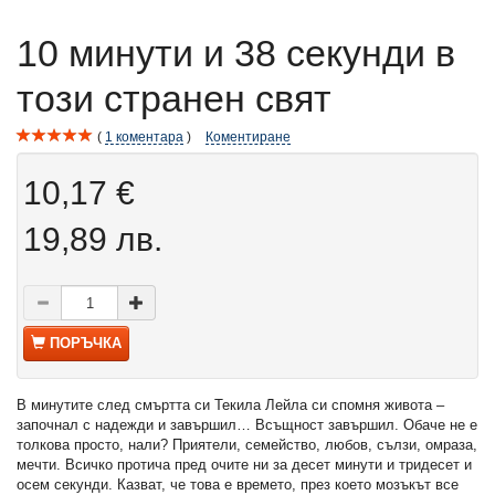
10 минути и 38 секунди в
този странен свят
1
коментара
Коментиране
10,17 €
19,89 лв.
ПОРЪЧКА
В минутите след смъртта си Текила Лейла си спомня живота –
започнал с надежди и завършил… Всъщност завършил. Обаче не е
толкова просто, нали? Приятели, семейство, любов, сълзи, омраза,
мечти. Всичко протича пред очите ни за десет минути и тридесет и
осем секунди. Казват, че това е времето, през което мозъкът все