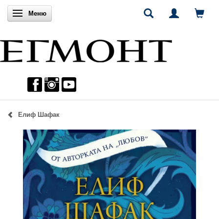
Включи навигацията
Меню
Елиф Шафак