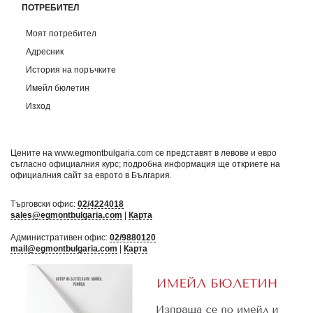
ПОТРЕБИТЕЛ
Моят потребител
Адресник
История на поръчките
Имейл бюлетин
Изход
Цените на www.egmontbulgaria.com се представят в левове и евро
съгласно официалния курс; подробна информация ще откриете на
официалния сайт за еврото в България
.
Търговски офис:
02/4224018
sales@egmontbulgaria.com
|
Карта
Административен офис:
02/9880120
mail@egmontbulgaria.com
|
Карта