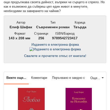
още продължава своята дейност, въпреки че сърцето е спряло. Но
как е възможно да събереш цял един живот в минутите,
необходими за завирането на чайник?
Автор
Тип
Корица
Елиф Шафак
Съвременен роман
Твърда
Формат
Страници
ISBN/Баркод
143 x 208 мм
256
9789542723417
Изданието в електронна форма
Свалете и прочетете откъс от книгата!
Вижте още...
Коментари
Поръчвано е заедно с
Още...