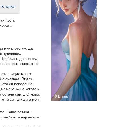
тстъпка!
ан Коул.
 хората.
ди миналото му. Да
иш чудовище.
. Трябваше да приема
еха в него, защото те
вете, видях много
х е очаквал. Видях
убото си поведение.
а се сближи с когото и
да остане сам… Отново.
то те се таяха и в мен.
го. Нещо повече.
м разбитите парчета от