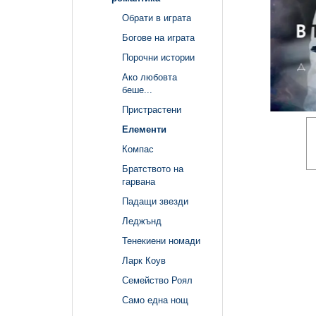
Обрати в играта
Богове на играта
Порочни истории
Ако любовта
беше...
Пристрастени
Елементи
Компас
Братството на
гарвана
Падащи звезди
Леджънд
Тенекиени номади
Ларк Коув
Семейство Роял
Само една нощ