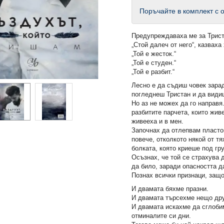
Поръчайте в комплект с о
Предупреждаваха ме за Трист
„Стой далеч от него“, казваха
„Той е жесток.“
„Той е студен.“
„Той е разбит.“
Лесно е да съдиш човек зара
погледнеш Тристан и да вид
Но аз не можех да го направя
разбитите парчета, които живе
живееха и в мен.
Започнах да отлепвам пласто
повече, отколкото някой от тя
болката, която криеше под гр
Осъзнах, че той се страхува д
да било, заради опасността 
Познах всички признаци, защо
И двамата бяхме празни.
И двамата търсехме нещо дру
И двамата искахме да сглоби
отминалите си дни.