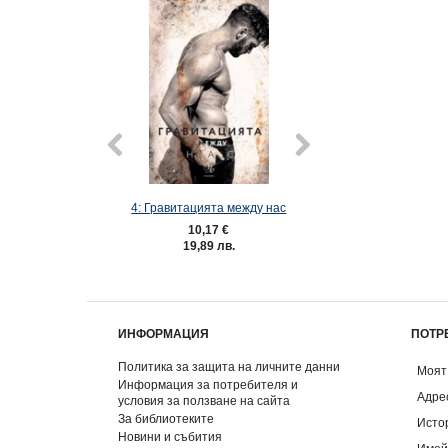
20% ОТСТЪПКА
4: Гравитацията между нас
Комплект ЕЛ
10,17 €
21,97 €
19,89 лв.
42,97 лв
27,46 €
/ 53,7
Спестявате:
5,49 
ИНФОРМАЦИЯ
ПОТР
Политика за защита на личните данни
Моят
Информация за потребителя и
Адре
условия за ползване на сайта
За библиотеките
Исто
Новини и събития