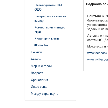
Подробно оп
Пътеводители NAT
GEO
Бритъни С. 
Биографии и книги на
бакалавърска 
звезди
университета 
Компютърни и видео
задачи и не в
игри
Авторка е и н
Кулинарни книги
светлини“, „З
#BookTok
Можете да я н
Е-книги
www.facebook.
Автори
www.twitter.co
Марки и герои
Възраст
Хронология
Инфо зона
Между страниците