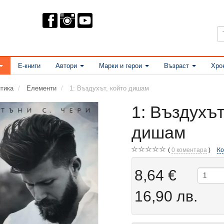
Е-книги
Автори
Марки и герои
Възраст
Хро
тика
Елементи
1: Въздухът, който дишам
1: Въздухът
дишам
0
коментара
К
8,64 €
16,90 лв.