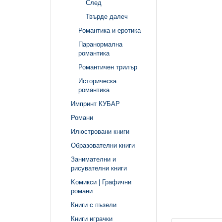
След
Твърде далеч
Романтика и еротика
Паранормална
романтика
Романтичен трилър
Историческа
романтика
Импринт КУБАР
Романи
Илюстровани книги
Образователни книги
Занимателни и
рисувателни книги
Kомикси | Графични
романи
Книги с пъзели
Книги играчки