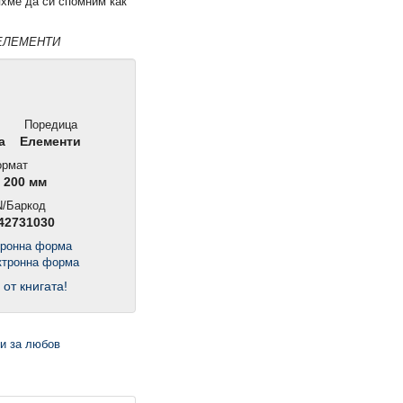
яхме да си спомним как
а ЕЛЕМЕНТИ
Поредица
а
Елементи
рмат
 200 мм
/Баркод
42731030
тронна форма
 от книгата!