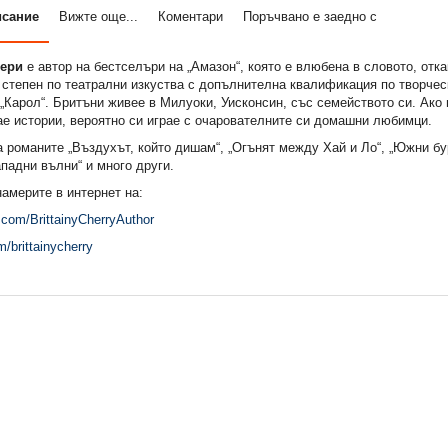
исание
Вижте още...
Коментари
Поръчвано е заедно с
Чери
е автор на бестселъри на „Амазон“, която е влюбена в словото, отк
степен по театрални изкуства с допълнителна квалификация по творчес
„Карол“. Бритъни живее в Милуоки, Уисконсин, със семейството си. Ако 
ае истории, вероятно си играе с очарователните си домашни любимци.
а романите „Въздухът, който дишам“, „Огънят между Хай и Ло“, „Южни бу
ападни вълни“ и много други.
америте в интернет на:
com/BrittainyCherryAuthor
m/brittainycherry