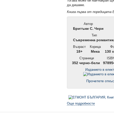
Тогава може би най-накрая щ
да дишаме.
Книга първа от поредицат
Автор
Бритъни С. Чери
Тип
Съвременна романтик
Възраст
Корица
Фо
18+
Мека
130 x
Страници
ISBN
352 черно-бели
97895
Изданието в елек
Прочетете откъс
Още подробности