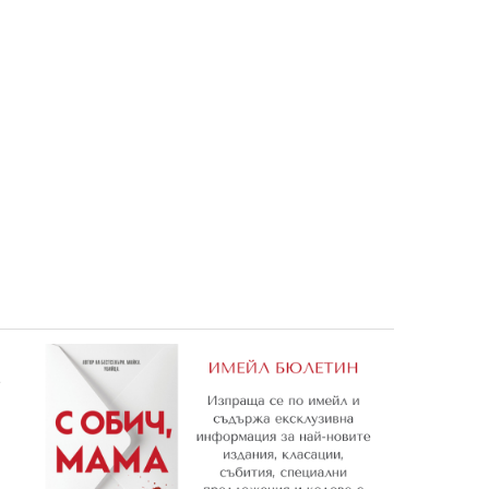
 и Ло
е