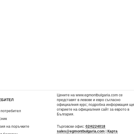
ЕМЕНТИ
3: Тихите води
2: Огънят между Хай
10,17 €
8,64 €
.
19,89 лв.
16,90 лв.
1 лв.
€
/ 10,74 лв.
Цените на www.egmontbulgaria.com се
ЕБИТЕЛ
представят в левове и евро съгласно
официалния курс; подробна информация щ
откриете на
официалния сайт за еврото в
 потребител
България
.
сник
рия на поръчките
Търговски офис:
02/4224018
sales@egmontbulgaria.com
|
Карта