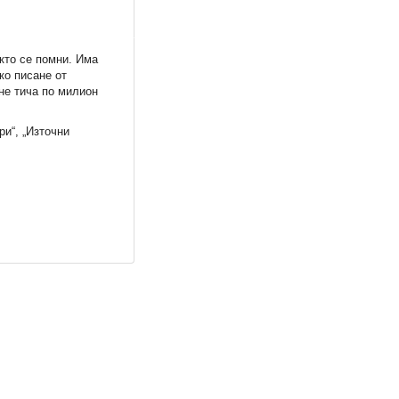
акто се помни. Има
ко писане от
не тича по милион
ри“, „Източни