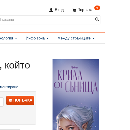
0
Вход
Поръчка
нология
Инфо зона
Между страниците
, който
оментиране
ПОРЪЧКА