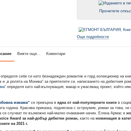
Прочетете откъс
Още подробности
исание
Вижте още...
Коментари
определя себе си като безнадежден романтик и горд колекционер на кни
 и „в ролята на Моника“ за приятелите си, написването на дебютния ро
ма“
определя като най-вълнуващия, макар и ужасяващ проект, който няк
юбовна измама“
се превърна в
една от най-популярните книги
в соци
та година. Красива приказка, поднесена с остроумие, роман за това, че 
а се случват по възможно най-малко очаквания начин. Елена Армас е
но
oice Award за най-добър дебютен роман,
както на
номинация в катег
ниги на 2021 г.