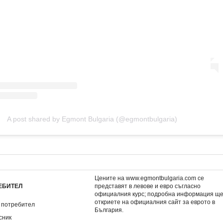
A post shared by Egmont Bulgaria (@egmontbulgaria)
Цените на www.egmontbulgaria.com се
ЕБИТЕЛ
представят в левове и евро съгласно
официалния курс; подробна информация щ
откриете на
официалния сайт за еврото в
 потребител
България
.
сник