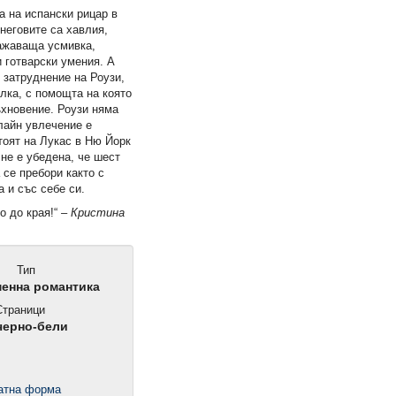
а на испански рицар в
неговите са хавлия,
ражаваща усмивка,
 готварски умения. А
о затруднение на Роузи,
лка, с помощта на която
ъхновение. Роузи няма
нлайн увлечение е
тоят на Лукас в Ню Йорк
 не е убедена, че шест
се пребори както с
а и със себе си.
о до края!“
– Кристина
Тип
енна романтика
траници
черно-бели
чатна форма