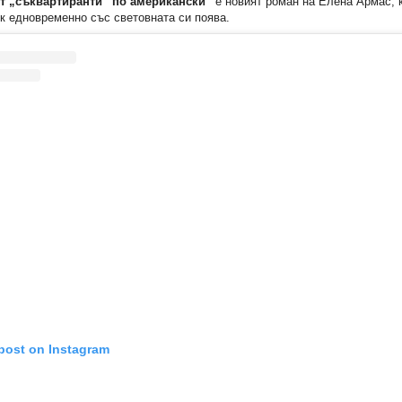
т „съквартиранти“ по американски“
е новият роман на Елена Армас, 
к едновременно със световната си поява.
 post on Instagram