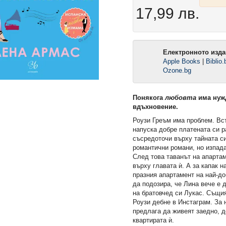
17,99 лв.
Електронното изда
Apple Books
|
Biblio.
Ozone.bg
Понякога
любовта
има нуж
вдъхновение.
Роузи Греъм има проблем. Вс
напуска добре платената си р
съсредоточи върху тайната си
романтични романи, но изпада
След това таванът на апартам
върху главата ѝ. А за капак н
празния апартамент на най-до
да подозира, че Лина вече е
омията (Е-
2: Защитникът (Е-книга)
Ръкопис 2244 (Е-кн
на братовчед си Лукас. Същия
Роузи дебне в Инстаграм. За 
предлага да живеят заедно, 
13,49 €
12,49 €
.
26,38 лв.
24,43 лв.
квартирата ѝ.