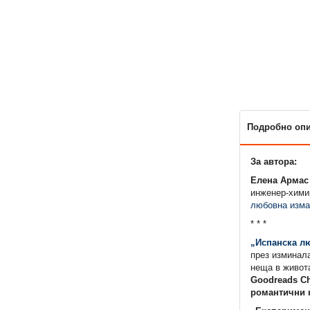
Подробно оп
За автора:
Елена Армас
инженер-химик
любовна изма
* * *
„Испанска л
през изминала
неща в живот
Goodreads Ch
романтични к