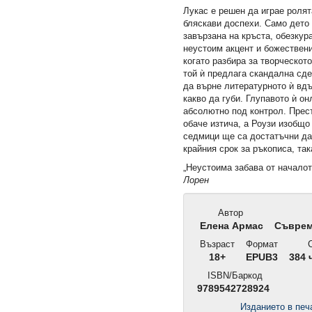
Лукас е решен да играе ролят
бляскави доспехи. Само дето 
завързана на кръста, обезку
неустоим акцент и божествени
когато разбира за творческот
той ѝ предлага скандална сде
да върне литературното ѝ вд
какво да губи. Глупавото ѝ о
абсолютно под контрол. Прес
обаче изтича, а Роузи изобщо
седмици ще са достатъчни да 
крайния срок за ръкописа, так
„Неустоима забава от началот
Лорен
Автор
Елена Армас
Съврем
Възраст
Формат
С
18+
EPUB3
384 
ISBN/Баркод
9789542728924
Изданието в пе