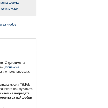
 от книгата!
ги. С диплома на
ман
„Испанска
ога е предприемала.
алната мрежа
TikTok
понякога най-хубавите
сител на наградата
орията за най-добри