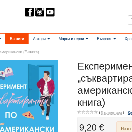
Е-книги
Автори
Марки и герои
Възраст
Хро
американски (Е-книга)
Експериме
„съквартир
американск
книга)
0
коментара
К
9,20 €
Не е 