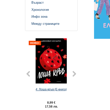
Възраст
Хронология
Инфо зона
Между страниците
НОВО!
4: Лоша кръв (Е-книга)
6: Господар на лак
книга)
8,99 €
9,49 €
17,58 лв.
18,56 лв