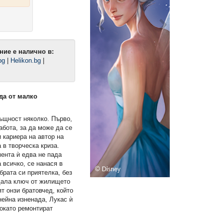
ние е налично в:
bg
|
Helikon.bg
|
да от малко
ъщност няколко. Първо,
абота, за да може да се
 кариера на автор на
 в творческа криза.
ента ѝ едва не пада
а всичко, се нанася в
брата си приятелка, без
 дала ключ от жилището
ига)
Наръчник за употреба и
България. От хубавата ст
експлоатация на мъжа, пълен
(Е-книга)
т онзи братовчед, който
курс (Е-книга)
нейна изненада, Лукас ѝ
докато ремонтират
6,99 €
6,99 €
13,67 лв.
13,67 лв.