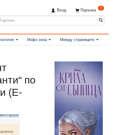
0
Вход
Поръчка
нология
Инфо зона
Между страниците
нт
анти“ по
и (Е-
оментиране
налично