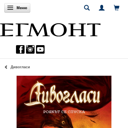
Включи навигацията
Меню
Дивогласи