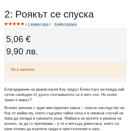
2: Роякът се спуска
1
коментара
Коментиране
5,06 €
9,90 лв.
Не е налично
Благодарение на вранегласия Коу градът Блекстоун изглежда най-
сетне свободен от дълго спотаявалото се в него зло. Но колко
траен е мирът?
Всичко започва с един мистериозен камък – опасно наследство на
Коу от майка му, което съдържа тайна сила и в никакъв случай не
бива да попада в грешните ръце. Майката на мухите е решена на
всичко, за да го притежава – а тя е могъща дивогласа, която се
кани отново да въвлече града в престъпления и хаос.