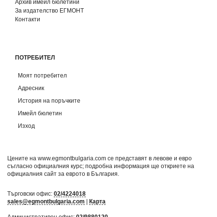
Архив имейл бюлетини
За издателство ЕГМОНТ
Контакти
ПОТРЕБИТЕЛ
Моят потребител
Адресник
История на поръчките
Имейл бюлетин
Изход
Цените на www.egmontbulgaria.com се представят в левове и евро
съгласно официалния курс; подробна информация ще откриете на
официалния сайт за еврото в България
.
Търговски офис:
02/4224018
sales@egmontbulgaria.com
|
Карта
Административен офис:
02/9880120