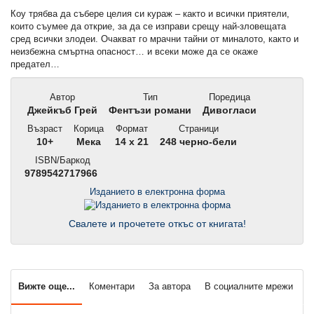
Коу трябва да събере целия си кураж – както и всички приятели,
които съумее да открие, за да се изправи срещу най-зловещата
сред всички злодеи. Очакват го мрачни тайни от миналото, както и
неизбежна смъртна опасност… и всеки може да се окаже
предател…
Автор
Тип
Поредица
Джейкъб Грей
Фентъзи романи
Дивогласи
Възраст
Корица
Формат
Страници
10+
Мека
14 x 21
248 черно-бели
ISBN/Баркод
9789542717966
Изданието в електронна форма
Свалете и прочетете откъс от книгата!
Вижте още...
Коментари
За автора
В социалните мрежи