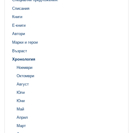
Списания
Книги
Е-книги
Автори
Марки и герои
Възраст
Хронология
Ноември
Октомври
Август
Юли
Юни
Май
Април
Март