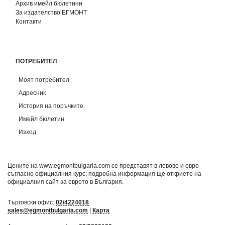
Архив имейл бюлетини
За издателство ЕГМОНТ
Контакти
ПОТРЕБИТЕЛ
Моят потребител
Адресник
История на поръчките
Имейл бюлетин
Изход
Цените на www.egmontbulgaria.com се представят в левове и евро
съгласно официалния курс; подробна информация ще откриете на
официалния сайт за еврото в България
.
Търговски офис:
02/4224018
sales@egmontbulgaria.com
|
Карта