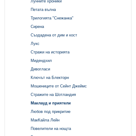
Лунните хроники
Петата вълна
Трилогията "Снежанка"
Сирена
Създадена от дим и кост
Лукс
Стражи на историята
Мидендхил
Дивогласи
Ключът на Блекторн
Мошениците от Сейнт Джеймс
Стражите на Шотландия
Маклауд и приятели
Любов под прикритие
МакКайла Лейн
Повелители на нощта