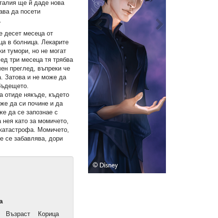
Италия ще й даде нова
ава да посети
…
е десет месеца от
ца в болница. Лекарите
ки тумори, но не могат
ед три месеца тя трябва
ен преглед, въпреки че
а. Затова и не може да
 бъдещето.
да отиде някъде, където
оже да си почине и да
же да се запознае с
а нея като за момичето,
 катастрофа. Момичето,
ще се забавлява, дори
а
Възраст
Корица