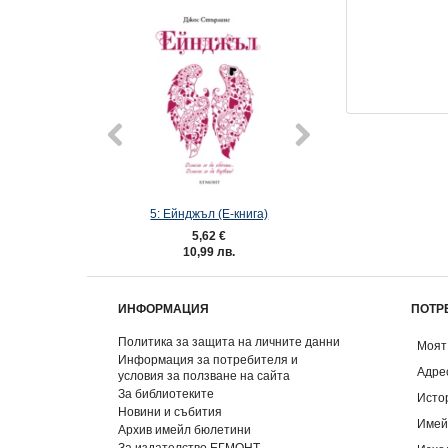
 (Е-книга)
BRAVO 26/2015
Последиц
2 €
0,92 €
10,17 €
 лв.
1,80 лв.
19,89 лв
ИНФОРМАЦИЯ
ПОТР
Политика за защита на личните данни
Моят
Информация за потребителя и
Адре
условия за ползване на сайта
За библиотеките
Исто
Новини и събития
Имей
Архив имейл бюлетини
За издателство ЕГМОНТ