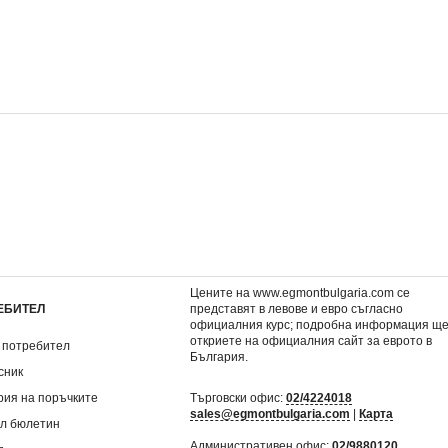
и
BRAVO 25/2015
0,92 €
.
1,80 лв.
Цените на www.egmontbulgaria.com се
ЕБИТЕЛ
представят в левове и евро съгласно
официалния курс; подробна информация щ
откриете на
официалния сайт за еврото в
 потребител
България
.
сник
рия на поръчките
Търговски офис:
02/4224018
sales@egmontbulgaria.com
|
Карта
л бюлетин
Административен офис:
02/9880120