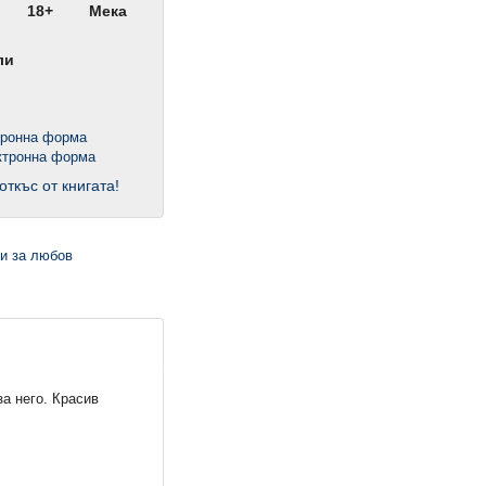
18+
Мека
ли
тронна форма
откъс от книгата!
за него. Красив