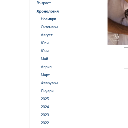
Възраст
Хронология
Ноември
Октомври
Август
Юли
Юни
Май
Април
Март
Февруари
Януари
2025
2024
2023
2022