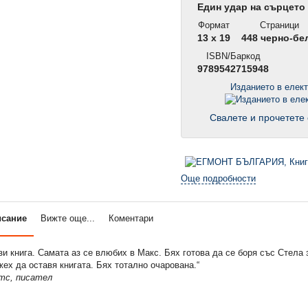
Един удар на сърцето
Формат
Страници
13 x 19
448 черно-бе
ISBN/Баркод
9789542715948
Изданието в елек
Свалете и прочетете 
Още подробности
исание
Вижте още...
Коментари
и книга. Самата аз се влюбих в Макс. Бях готова да се боря със Стела 
ех да оставя книгата. Бях тотално очарована.“
тс, писател