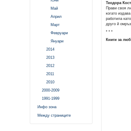
Юни
Теодора Кос
Прави своя ли
Май
когато издава
Април
работила като
друго й омръз
Март
* * *
Февруари
Книги за люб
Януари
2014
2013
2012
2011
2010
2000-2009
1991-1999
Инфо зона
Между страниците