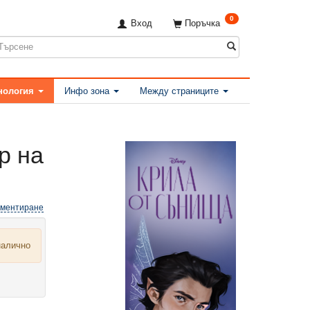
0
Вход
Поръчка
нология
Инфо зона
Между страниците
р на
оментиране
налично