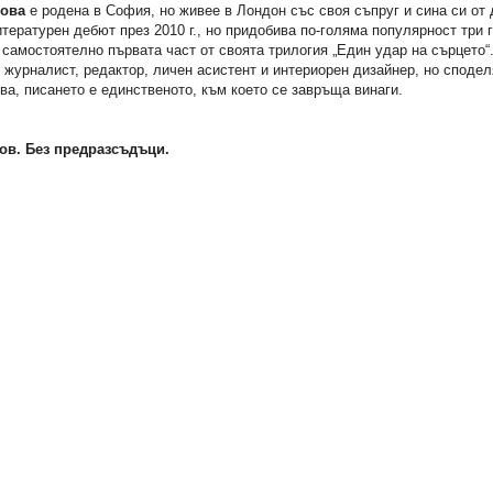
това
е родена в София, но живее в Лондон със своя съпруг и сина си от 
тературен дебют през 2010 г., но придобива по-голяма популярност три 
 самостоятелно първата част от своята трилогия „Един удар на сърцето“
 журналист, редактор, личен асистент и интериорен дизайнер, но сподел
ва, писането е единственото, към което се завръща винаги.
ов. Без предразсъдъци.