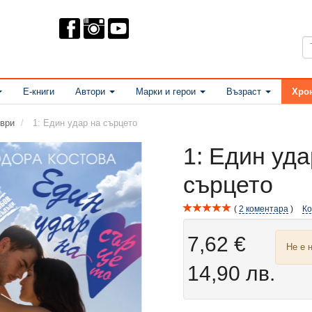
Е-книги
Автори
Марки и герои
Възраст
Хро
ври
1: Един удар на сърцето
1: Един уда
сърцето
2
коментара
К
7,62 €
Не е 
14,90 лв.