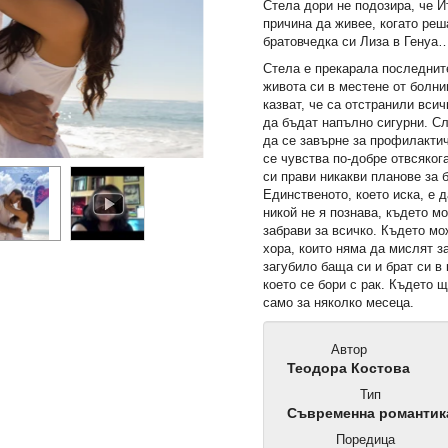
Стела дори не подозира, че 
причина да живее, когато реш
братовчедка си Лиза в Генуа
Стела е прекарала последнит
живота си в местене от болни
казват, че са отстранили всич
да бъдат напълно сигурни. Сл
да се завърне за профилактич
се чувства по-добре отвсяког
си прави никакви планове за
Единственото, което иска, е 
никой не я познава, където м
забрави за всичко. Където мо
хора, които няма да мислят з
загубило баща си и брат си в
което се бори с рак. Където 
само за няколко месеца.
Автор
Теодора Костова
Тип
Съвременна романтик
Поредица