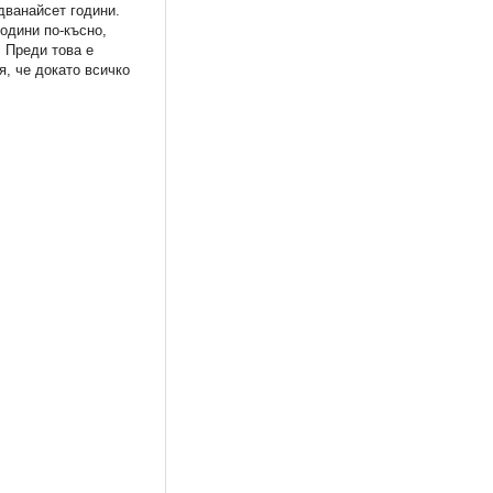
дванайсет години.
години по-късно,
. Преди това е
я, че докато всичко