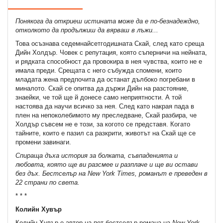
Понякога да откриеш истината може да е по-безнадеждно,
отколкото да продължиш да вярваш в лъжи...
Това осъзнава седемнайсетгодишната Скай, след като среща
Дийн Холдър. Човек с репутация, която съперничи на нейната,
и рядката способност да провокира в нея чувства, които не е
имала преди. Срещата с него събужда спомени, които
младата жена предпочита да останат дълбоко погребани в
миналото. Скай се опитва да държи Дийн на разстояние,
знаейки, че той ще й донесе само неприятности. А той
настоява да научи всичко за нея. След като накрая пада в
плен на непоколебимото му преследване, Скай разбира, че
Холдър съвсем не е този, за когото се представя. Когато
тайните, които е пазил са разкрити, животът на Скай ще се
промени завинаги.
Спираща дъха история за болката, съвпаденията и
любовта, която ще ви разсмее и разплаче и ще ви остави
без дъх. Бестселър на New York Times, романът е преведен в
22 страни по света.
* * *
Колийн Хувър
Колийн Хувър е автор на пет бестселър романа на
New York