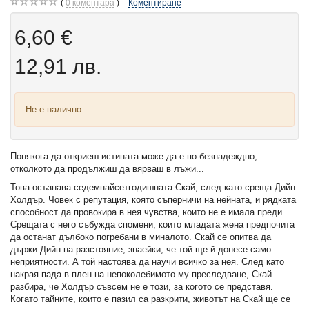
0
коментара
Коментиране
6,60 €
12,91 лв.
Не е налично
Понякога да откриеш истината може да е по-безнадеждно,
отколкото да продължиш да вярваш в лъжи...
Това осъзнава седемнайсетгодишната Скай, след като среща Дийн
Холдър. Човек с репутация, която съперничи на нейната, и рядката
способност да провокира в нея чувства, които не е имала преди.
Срещата с него събужда спомени, които младата жена предпочита
да останат дълбоко погребани в миналото. Скай се опитва да
държи Дийн на разстояние, знаейки, че той ще й донесе само
неприятности. А той настоява да научи всичко за нея. След като
накрая пада в плен на непоколебимото му преследване, Скай
разбира, че Холдър съвсем не е този, за когото се представя.
Когато тайните, които е пазил са разкрити, животът на Скай ще се