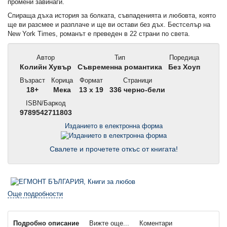
промени завинаги.
Спираща дъха история за болката, съвпаденията и любовта, която
ще ви разсмее и разплаче и ще ви остави без дъх. Бестселър на
New York Times, романът е преведен в 22 страни по света.
Автор
Тип
Поредица
Колийн Хувър
Съвременна романтика
Без Хоуп
Възраст
Корица
Формат
Страници
18+
Мека
13 x 19
336 черно-бели
ISBN/Баркод
9789542711803
Изданието в електронна форма
Свалете и прочетете откъс от книгата!
Още подробности
Подробно описание
Вижте още...
Коментари