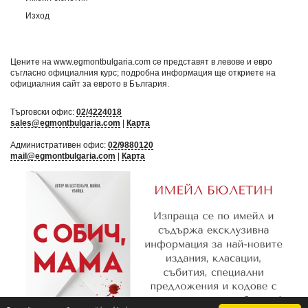
Изход
Цените на www.egmontbulgaria.com се представят в левове и евро
съгласно официалния курс; подробна информация ще откриете на
официалния сайт за еврото в България
.
Търговски офис:
02/4224018
sales@egmontbulgaria.com
|
Карта
Административен офис:
02/9880120
mail@egmontbulgaria.com
|
Карта