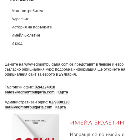
Моят потребител
Адресник
История на поръчките
Имейл бюлетин
Изход
Цените на www.egmontbulgaria.com се представят в левове и евро
съгласно официалния курс; подробна информация ще откриете на
официалния сайт за еврото в България
.
Търговски офис:
02/4224018
sales@egmontbulgaria.com
|
Карта
Административен офис:
02/9880120
mail@egmontbulgaria.com
|
Карта