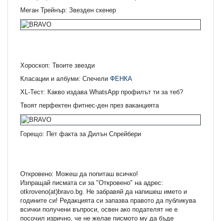
Меган Трейнър: Звезден скенер
Хороскоп: Твоите звезди
Класации и албуми: Спечели
ФЕНКА
XL-Тест: Какво издава WhatsApp профилът ти за теб?
Твоят перфектен фитнес-ден през ваканцията
Горещо: Пет факта за Дилън Спрейбери
Откровено: Можеш да попиташ всичко!
Изпращай писмата си за "Откровено" на адрес:
otkroveno(at)bravo.bg. Не забравяй да напишеш името и
годините си! Редакцията си запазва правото да публикува
всички получени въпроси, освен ако подателят не е
посочил изрично, че не желае писмото му да бъде