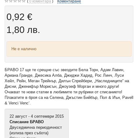
0
коментара
Коментиране
0,92 €
1,80 лв.
Не е налично
БРАВО 17 ще те срещне със звездите Бела Торн, Адам Лавин,
Ариана Гранде, Джесика Алба, Джиджи Хадид, Рос Линч, Луси
Хейл, Рейн, Меган Трейнър, Дилън Спрейбери, „Наследниците“ на
Дисни, Дженифър Морисън, Джоузеф Морган и много други!
Очакват те нови статии в любимите ти рубрики от списанието!
Плакатите в броя са на Селена, Джъстин Бийбър, Пол & Иън, Pavell
& Venci Venc‘.
22 август - 4 септември 2015
Списание БРАВО
Двуседмична периодичност
(излиза през събота)