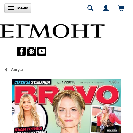
Включи навигацията
Меню
Август