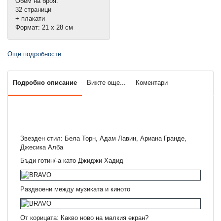
Обем на броя:
32 страници
+ плакати
Формат: 21 х 28 см
Още подробности
Подробно описание
Вижте още...
Коментари
Звезден стил: Бела Торн, Адам Лавин, Ариана Гранде,
Джесика Алба
Бъди готин/-а като Джиджи Хадид
Раздвоени между музиката и киното
От корицата: Какво ново на малкия екран?