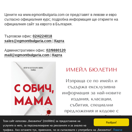
Цените на www.egmontbulgaria.com се представят в левове и евро
съгласно официалния курс; подробна информация ще откриете на
официалния сайт за еврото в България
.
Търговски офис:
02/4224018
sales@egmontbulgaria.com
|
Карта
Административен офис:
02/9880120
mail@egmontbulgaria.com
|
Карта
Този сайт използва „бисквитки“ (cookies) за предоставяне на
Разбрах!
услугите в него, за персонализиране на рекламите и за анализ на
трафика. Ако останете тук, приемаме, че се съгласявате с употребата на „бисквитки“.
Повече