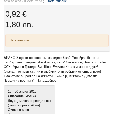
0
коментара
Коментиране
0,92 €
1,80 лв.
Не е налично
БРАВО 8 ще те срещне със звездите Скай Ферейра, Джъстин
Тимбърлейк, Зендая, Иги Азалия, Girls’ Generation, Зоела, Charlie
XCX, Ариана Гранде, Биг Шон, Емилия Кларк и много други!
Очакват те нови статии в любимите ти рубрики от списанието!
Плакатите в броя са на Джъстин Бийбър, Виктория Джъстис,
"Бързи и яростни 7", Нина Добрев.
18 - 30 април 2015
Списание БРАВО
Двуседмична периодичност
(излиза през събота)
Обем на броя: