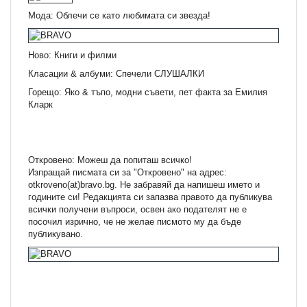
Мода: Облечи се като любимата си звезда!
Ново: Книги и филми
Класации & албуми: Спечели СЛУШАЛКИ
Горещо: Яко & тъпо, модни съвети, пет факта за Емилия
Кларк
Откровено: Можеш да попиташ всичко!
Изпращай писмата си за "Откровено" на адрес:
otkroveno(at)bravo.bg. Не забравяй да напишеш името и
годините си! Редакцията си запазва правото да публикува
всички получени въпроси, освен ако подателят не е
посочил изрично, че не желае писмото му да бъде
публикувано.