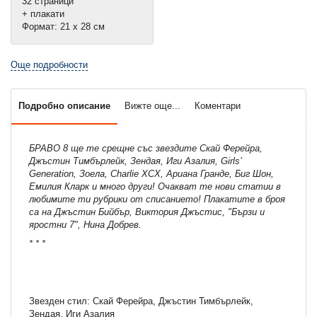
32 страници
+ плакати
Формат: 21 х 28 см
Още подробности
Подробно описание
Вижте още...
Коментари
БРАВО 8 ще те срещне със звездите Скай Ферейра,
Джъстин Тимбърлейк, Зендая, Иги Азалия, Girls’
Generation, Зоела, Charlie XCX, Ариана Гранде, Биг Шон,
Емилия Кларк и много други! Очакват те нови статии в
любимите ти рубрики от списанието! Плакатите в броя
са на Джъстин Бийбър, Виктория Джъстис, "Бързи и
яростни 7", Нина Добрев.
* * *
Звезден стил: Скай Ферейра, Джъстин Тимбърлейк,
Зендая, Иги Азалия