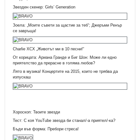
Звезден скенер: Girls’ Generation
Зоела: „Моите съвети за щастие за теб“; Джеръми Ренър
се завръща!
Charlie XCX „Животът ми в 10 песни!“
От корицата: Ариана Гранде и Биг Шон: Може ли едно
приятелство да прерасне в голяма любов?
Лято в музика! Концертите на 2015, които не трябва да
изпускаш
Хороскоп: Твоите звезди
Тест: С коя YouTube звезда би станал/-а приятел/-ка?
Бъди във форма: Пребори стреса!