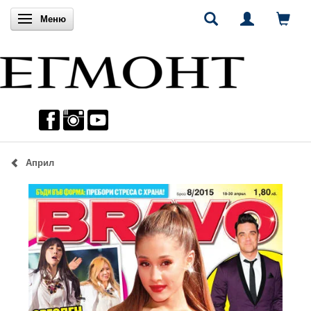
Включи навигацията
Меню
Април