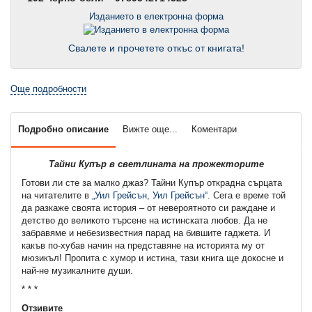
Изданието в електронна форма
Свалете и прочетете откъс от книгата!
Още подробности
Подробно описание
Вижте още...
Коментари
Тайни Купър в светлината на прожекторите
Готови ли сте за малко джаз? Тайни Купър открадна сърцата
на читателите в
„Уил Грейсън, Уил Грейсън“
. Сега е време той
да разкаже своята история – от невероятното си раждане и
детство до великото търсене на истинската любов. Да не
забравяме и небезизвестния парад на бившите гаджета. И
какъв по-хубав начин на представяне на историята му от
мюзикъл! Пропита с хумор и истина, тази книга ще докосне и
най-не музикалните души.
* * *
Отзивите