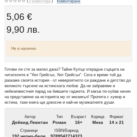
0
коментара
Коментиране
5,06 €
9,90 лв.
Не е налично
Готови ли сте за малко джаз? Тайни Купър открадна сърцата на
читателите в "Уил Грейсън, Уил Грейсън". Сега е време той да
разкаже своята история - от невероятното си раждане и детство до
великото търсене на истинската любов. Да не забравяме и
небезизвестния парад на бившите гаджета. И какъв по-хубав начин
на представяне на историята му от мюзикъл! Пропита с хумор и
истина, тази книга ще докосне и най-не музикалните души.
Автор
Тип
Възраст
Корица
Формат
Дейвид Левитан
Роман
16+
Мека
14 x 21
Страници
ISBN/Баркод
192 черно-бели
9789542714323