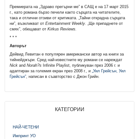
Премиерата на „Здраво прегърни ме” в САЩ е на 17 март 2015
г., като романа бързо печели както сърцата на читателите,
така и отлични отзиви от критиката. „Тайни открадна сърцата
ни”, възкликват от
Entertainment Weekly
. „Ще припаднете от
смях”, обещават от
Kirkus Reviews.
* * *
Авторът
Дейвид Левитан е популярен американски автор на книги за
тийнейджъри. Сред най-известните му романи се нареждат
Nick
and
Norah?s
Infinite Playlist, публикуван през 2006 г. и
адаптиран за големия екран през 2008 г., и
„Уил Грейсън, Уил
Грейсън”
, написан в съавторство с Джон Грийн.
КАТЕГОРИИ
НАЙ-ЧЕТЕНИ
Импринт УО