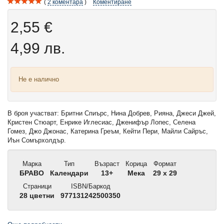
2
коментара
Коментиране
2,55 €
4,99 лв.
Не е налично
В броя участват: Бритни Спиърс, Нина Добрев, Рияна, Джеси Джей,
Кристен Стюарт, Енрике Иглесиас, Дженифър Лопес, Селена
Гомез, Джо Джонас, Катерина Греъм, Кейти Пери, Майли Сайръс,
Иън Сомърхолдър.
Марка
Тип
Възраст
Корица
Формат
БРАВО
Календари
13+
Мека
29 x 29
Страници
ISBN/Баркод
28 цветни
977131242500350