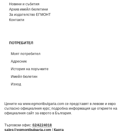
Новини и събития
Архив имейл бюлетини
За издателство ЕГМОНТ
Контакти
ПОТРЕБИТЕЛ
Моят потребител
Адресник
История на поръчките
Имейл бюлетин
Изход
Цените на www.egmontbulgaria.com се представят в левове и евро
съгласно официалния курс; подробна информация ще откриете на
официалния сайт за еврото в България
.
Търговски офис:
02/4224018
sales@egmontbulgaria.com
|
Карта