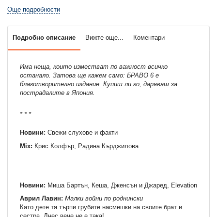
Още подробности
Подробно описание
Вижте още...
Коментари
Има неща, които изместват по важност всичко
останало. Затова ще кажем само: БРАВО 6 е
благотворително издание. Купиш ли го, даряваш за
пострадалите в Япония.
* * *
Новини:
Свежи слухове и факти
Mix:
Крис Колфър, Радина Кърджилова
Новини:
Миша Бартън, Кеша, Дженсън и Джаред, Elevation
Aврил Лавин:
Малки войни по роднински
Като дете тя търпи грубите насмешки на своите брат и
сестра. Днес вече не е така!