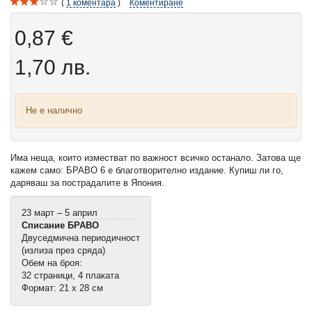
1
коментара
Коментиране
0,87 €
1,70 лв.
Не е налично
Има неща, които изместват по важност всичко останало. Затова ще
кажем само: БРАВО 6 е благотворително издание. Купиш ли го,
даряваш за пострадалите в Япония.
23 март – 5 април
Списание БРАВО
Двуседмична периодичност
(излиза през сряда)
Обем на броя:
32 страници, 4 плаката
Формат: 21 х 28 см