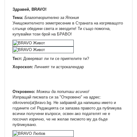
Здравей, BRAVO!
Тема:
Благотворително за Япония
Унищожителното земетресение в Страната на изгряващото
слънце обедини света и звездите! Ти също помогна,
купувайки този брой на БРАВО!
Тест:
Доверяват ли ти се приятелите ти?
Хороскоп:
Личният ти астрокалендар
Откровено:
Можеш да попиташ всичко!
Изпращай писмата си за "Откровено" на адрес:
otkroveno(at)bravo.bg. Не забравяй да напишеш името и
годините си! Редакцията си запазва правото да публикува
всички получени въпроси, освен ако подателят не е
посочил изрично, че не желае писмото му да бъде
публикувано.