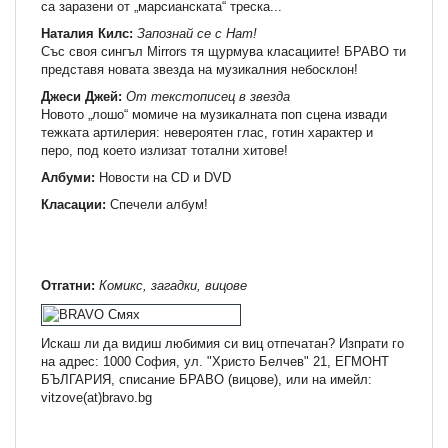
са заразени от „марсианската“ треска...
Наталия Килс:
Запознай се с Нат!
Със своя сингъл Mirrors тя щурмува класациите! БРАВО ти
представя новата звезда на музикалния небосклон!
Джеси Джей:
От текстописец в звезда
Новото „лошо“ момиче на музикалната поп сцена извади
тежката артилерия: невероятен глас, готин характер и
перо, под което излизат тотални хитове!
Албуми:
Новости на СD и DVD
Класации:
Спечели албум!
Отгатни:
Комикс, загадки, вицове
Искаш ли да видиш любимия си виц отпечатан? Изпрати го
на адрес: 1000 София, ул. "Христо Белчев" 21, ЕГМОНТ
БЪЛГАРИЯ, списание БРАВО (вицове), или на имейл:
vitzove(at)bravo.bg