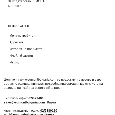
За издателство ЕГМОНТ
Контакти
ПОТРЕБИТЕЛ
Моят потребител
Адресник
История на поръчките
Имейл бюлетин
Изход
Цените на www.egmontbulgaria.com се представят в левове и евро
съгласно официалния курс; подробна информация ще откриете на
официалния сайт за еврото в България
.
Търговски офис:
02/4224018
sales@egmontbulgaria.com
|
Карта
Административен офис:
02/9880120
mail@egmontbulgaria.com
|
Карта