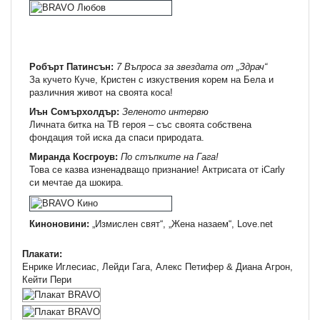
Робърт Патинсън:
7 Въпроса за звездата от „Здрач“
За кучето Куче, Кристен с изкуствения корем на Бела и
различния живот на своята коса!
Иън Сомърхолдър:
Зеленото интервю
Личната битка на ТВ героя – със своята собствена
фондация той иска да спаси природата.
Миранда Косгроув:
По стъпките на Гага!
Това се казва изненадващо признание! Актрисата от iCarly
си мечтае да шокира.
Киноновини:
„Измислен свят“, „Жена назаем“, Love.net
Плакати:
Енрике Иглесиас, Лейди Гага, Алекс Петифер & Диана Агрон,
Кейти Пери