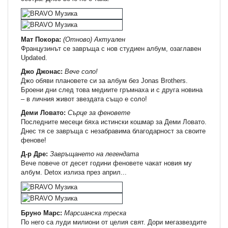
Мат Покора:
(Отново) Актуален
Французинът се завръща с нов студиен албум, озаглавен
Updated.
Джо Джонас:
Вече соло!
Джо обяви плановете си за албум без Jonas Brothers.
Броени дни след това медиите гръмнаха и с друга новина
– в личния живот звездата също е соло!
Деми Ловато:
Сърце за феновете
Последните месеци бяха истински кошмар за Деми Ловато.
Днес тя се завръща с незабравима благодарност за своите
фенове!
Д-р Дре:
Завръщането на легендата
Вече повече от десет години феновете чакат новия му
албум. Detox излиза през април...
Бруно Марс:
Марсианска треска
По него са луди милиони от целия свят. Дори мегазвездите