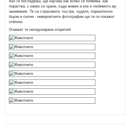
Ако ги последваш, ще научиш как всяко се появява, как
пораства, с какво се храни, къде живее и кое е любимото му
занимание. Те са страховити, пъстри, чудати, поразително
бързи и силни - невероятните фотографии ще ти ги покажат
отблизо.
Очакват те неподозирани открития!