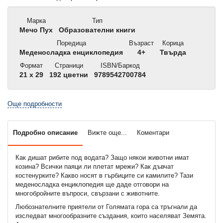
Марка
Тип
Мечо Пух
Образователни книги
Поредица
Възраст
Корица
Меденосладка енциклопедия
4+
Твърда
Формат
Страници
ISBN/Баркод
21 x 29
192 цветни
9789542700784
Още подробности
Подробно описание
Вижте още...
Коментари
Как дишат рибите под водата? Защо някои животни имат
козина? Всички паяци ли плетат мрежи? Как дъвчат
костенурките? Какво носят в гърбиците си камилите? Тази
меденосладка енциклопедия ще даде отговори на
многобройните въпроси, свързани с животните.
Любознателните приятели от Голямата гора са тръгнали да
изследват многообразните създания, които населяват Земята.