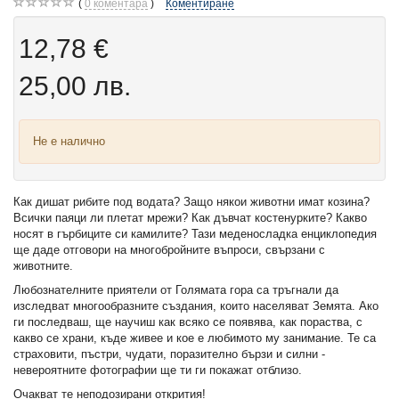
0
коментара
Коментиране
12,78 €
25,00 лв.
Не е налично
Как дишат рибите под водата? Защо някои животни имат козина?
Всички паяци ли плетат мрежи? Как дъвчат костенурките? Какво
носят в гърбиците си камилите? Тази меденосладка енциклопедия
ще даде отговори на многобройните въпроси, свързани с
животните.
Любознателните приятели от Голямата гора са тръгнали да
изследват многообразните създания, които населяват Земята. Ако
ги последваш, ще научиш как всяко се появява, как пораства, с
какво се храни, къде живее и кое е любимото му занимание. Те са
страховити, пъстри, чудати, поразително бързи и силни -
невероятните фотографии ще ти ги покажат отблизо.
Очакват те неподозирани открития!