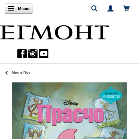
Включи навигацията
Меню
Мечо Пух