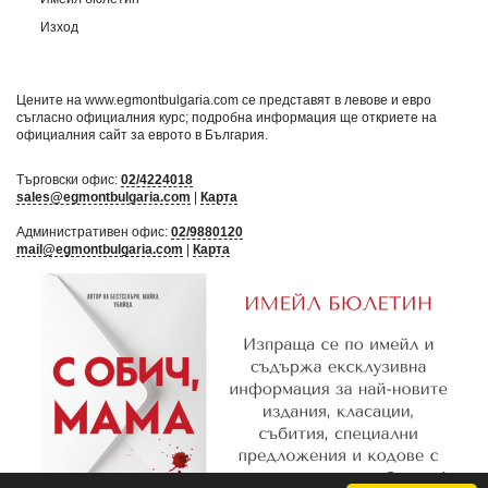
Изход
Цените на www.egmontbulgaria.com се представят в левове и евро
съгласно официалния курс; подробна информация ще откриете на
официалния сайт за еврото в България
.
Търговски офис:
02/4224018
sales@egmontbulgaria.com
|
Карта
Административен офис:
02/9880120
mail@egmontbulgaria.com
|
Карта