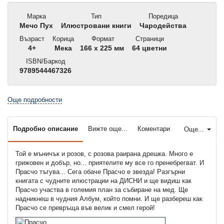
Марка
Тип
Поредица
Мечо Пух
Илюстровани книги
Чародейства
Възраст
Корица
Формат
Страници
4+
Мека
166 x 225 мм
64 цветни
ISBN/Баркод
9789544467326
Още подробности
Подробно описание
Вижте още...
Коментари
Още...
Той е мъничък и розов, с розова раирана дрешка. Много е
грижовен и добър, но... приятелите му все го пренебрегват. И
Прасчо тъгува... Сега обаче Прасчо е звезда! Разгърни
книгата с чудните илюстрации на ДИСНИ и ще видиш как
Прасчо участва в големия план за събиране на мед. Ще
надникнеш в чудния Албум, който помни. И ще разбереш как
Прасчо се превръща във велик и смел герой!