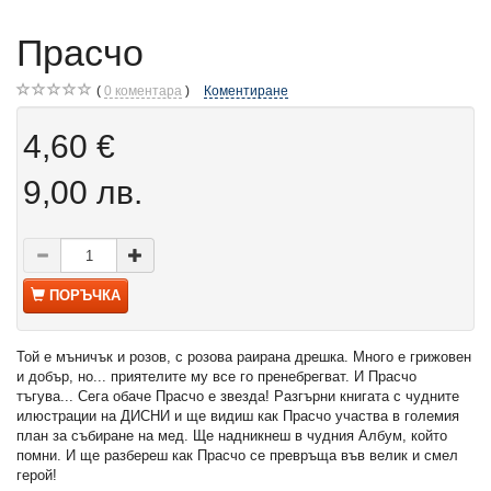
Прасчо
0
коментара
Коментиране
4,60 €
9,00 лв.
ПОРЪЧКА
Той е мъничък и розов, с розова раирана дрешка. Много е грижовен
и добър, но... приятелите му все го пренебрегват. И Прасчо
тъгува... Сега обаче Прасчо е звезда! Разгърни книгата с чудните
илюстрации на ДИСНИ и ще видиш как Прасчо участва в големия
план за събиране на мед. Ще надникнеш в чудния Албум, който
помни. И ще разбереш как Прасчо се превръща във велик и смел
герой!