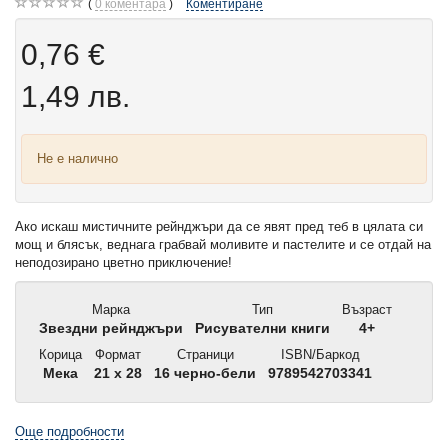
0
коментара
Коментиране
0,76 €
1,49 лв.
Не е налично
Ако искаш мистичните рейнджъри да се явят пред теб в цялата си
мощ и блясък, веднага грабвай моливите и пастелите и се отдай на
неподозирано цветно приключение!
Марка
Тип
Възраст
Звездни рейнджъри
Рисувателни книги
4+
Корица
Формат
Страници
ISBN/Баркод
Мека
21 x 28
16 черно-бели
9789542703341
Още подробности