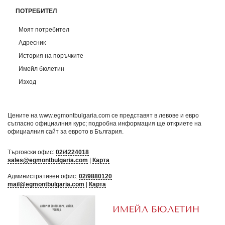
ПОТРЕБИТЕЛ
Моят потребител
Адресник
История на поръчките
Имейл бюлетин
Изход
Цените на www.egmontbulgaria.com се представят в левове и евро
съгласно официалния курс; подробна информация ще откриете на
официалния сайт за еврото в България
.
Търговски офис:
02/4224018
sales@egmontbulgaria.com
|
Карта
Административен офис:
02/9880120
mail@egmontbulgaria.com
|
Карта