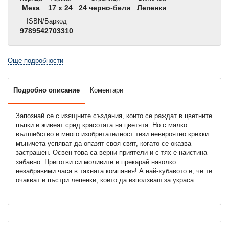
Мека
17 x 24
24 черно-бели
Лепенки
ISBN/Баркод
9789542703310
Още подробности
Подробно описание
Коментари
Запознай се с изящните създания, които се раждат в цветните
пъпки и живеят сред красотата на цветята. Но с малко
вълшебство и много изобретателност тези невероятно крехки
мъничета успяват да опазят своя свят, когато се оказва
застрашен. Освен това са верни приятели и с тях е наистина
забавно. Приготви си моливите и прекарай няколко
незабравими часа в тяхната компания! А най-хубавото е, че те
очакват и пъстри лепенки, които да използваш за украса.