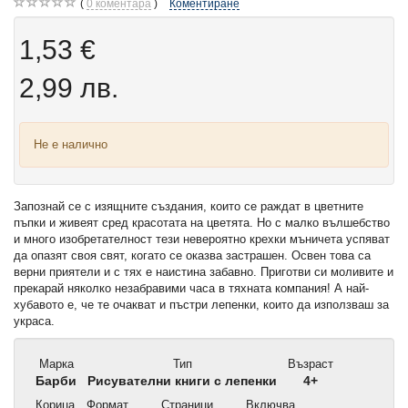
0
коментара
Коментиране
1,53 €
2,99 лв.
Не е налично
Запознай се с изящните създания, които се раждат в цветните
пъпки и живеят сред красотата на цветята. Но с малко вълшебство
и много изобретателност тези невероятно крехки мъничета успяват
да опазят своя свят, когато се оказва застрашен. Освен това са
верни приятели и с тях е наистина забавно. Приготви си моливите и
прекарай няколко незабравими часа в тяхната компания! А най-
хубавото е, че те очакват и пъстри лепенки, които да използваш за
украса.
Марка
Тип
Възраст
Барби
Рисувателни книги с лепенки
4+
Корица
Формат
Страници
Включва