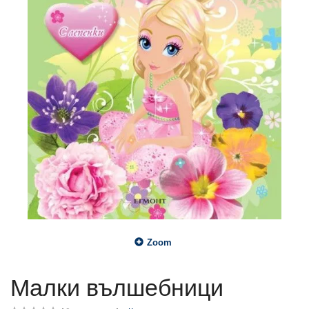
Zoom
Малки вълшебници