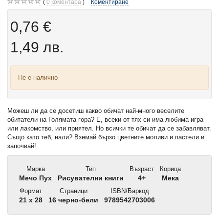
0
коментара
Коментиране
0,76 €
1,49 лв.
Не е налично
Можеш ли да се досетиш какво обичат най-много веселите
обитатели на Голямата гора? Е, всеки от тях си има любима игра
или лакомство, или приятел. Но всички те обичат да се забавляват.
Също като теб, нали? Вземай бързо цветните моливи и пастели и
започвай!
Марка
Тип
Възраст
Корица
Мечо Пух
Рисувателни книги
4+
Мека
Формат
Страници
ISBN/Баркод
21 x 28
16 черно-бели
9789542703006