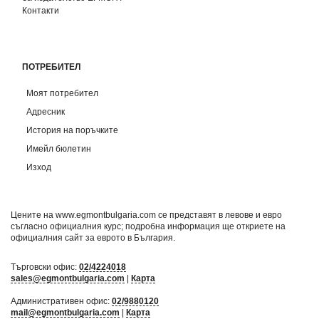
Контакти
ПОТРЕБИТЕЛ
Моят потребител
Адресник
История на поръчките
Имейл бюлетин
Изход
Цените на www.egmontbulgaria.com се представят в левове и евро
съгласно официалния курс; подробна информация ще откриете на
официалния сайт за еврото в България
.
Търговски офис:
02/4224018
sales@egmontbulgaria.com
|
Карта
Административен офис:
02/9880120
mail@egmontbulgaria.com
|
Карта