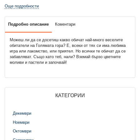
Още подробности
Подробно описание
Коментари
Можеш ли да се досетиш какво обичат най-много веселите
обитатели на Голямата гора? Е, всеки от тях си има любима
игра или лакомство, или приятел. Но всички те обичат да се
забавляват. Също като теб, нали? Вземай бързо цветните
моливи и пастели и започвай!
КАТЕГОРИИ
Декември
Ноември
Октомври
Септември