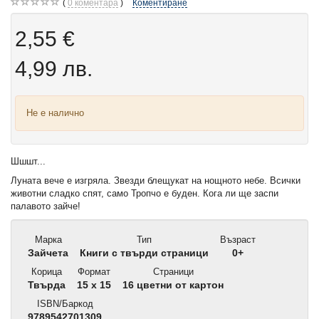
0
коментара
Коментиране
2,55 €
4,99 лв.
Не е налично
Шшшт...
Луната вече е изгряла. Звезди блещукат на нощното небе. Всички
животни сладко спят, само Тропчо е буден. Кога ли ще заспи
палавото зайче!
Марка
Тип
Възраст
Зайчета
Книги с твърди страници
0+
Корица
Формат
Страници
Твърда
15 x 15
16 цветни от картон
ISBN/Баркод
9789542701309