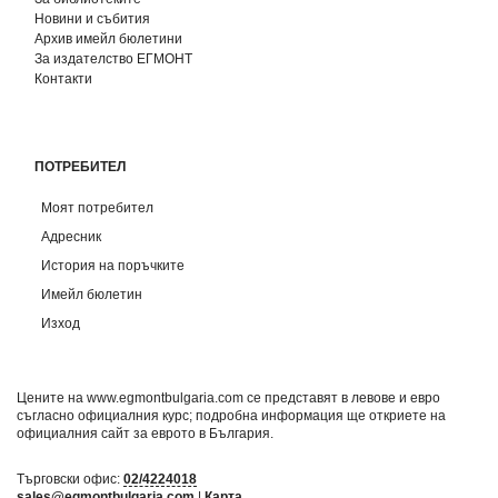
Новини и събития
Архив имейл бюлетини
За издателство ЕГМОНТ
Контакти
ПОТРЕБИТЕЛ
Моят потребител
Адресник
История на поръчките
Имейл бюлетин
Изход
Цените на www.egmontbulgaria.com се представят в левове и евро
съгласно официалния курс; подробна информация ще откриете на
официалния сайт за еврото в България
.
Търговски офис:
02/4224018
sales@egmontbulgaria.com
|
Карта