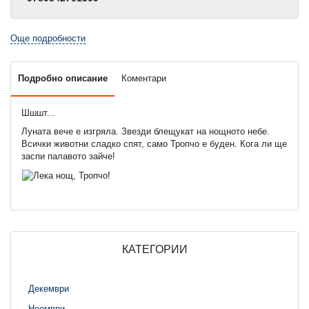
Още подробности
Подробно описание
Коментари
Шшшт...
Луната вече е изгряла. Звезди блещукат на нощното небе.
Всички животни сладко спят, само Тропчо е буден. Кога ли ще
заспи палавото зайче!
КАТЕГОРИИ
Декември
Ноември