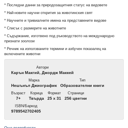
* Последни данни за природозащитния статус на видовете
* Най-новите научни открития за животинския свят
* Научните и тривиалните имена на представените видове
* Списък с размерите на животните
* Съдържание, изготвено под ръководството на международно
признати зоолози
* Речник на използваните термини и азбучен показалец на
включените животни
Автори
Карън Макгий, Джордж Маккей
Марка
Тип
Нешънъл Джиографик
Образователни книги
Възраст
Корица
Формат
Страници
7+
Твърда
25 x 31
256 цветни
ISBN/Баркод
9789542702405
Още подробности