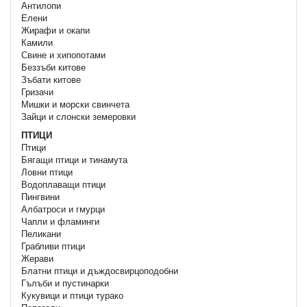
Антилопи
Елени
Жирафи и окапи
Камили
Свине и хипопотами
Беззъби китове
Зъбати китове
Гризачи
Мишки и морски свинчета
Зайци и слонски земеровки
ПТИЦИ
Птици
Бягащи птици и тинамута
Ловни птици
Водоплаващи птици
Пингвини
Албатроси и гмурци
Чапли и фламинги
Пеликани
Грабливи птици
Жерави
Блатни птици и дъждосвирцоподобни
Гълъби и пустинарки
Кукувици и птици турако