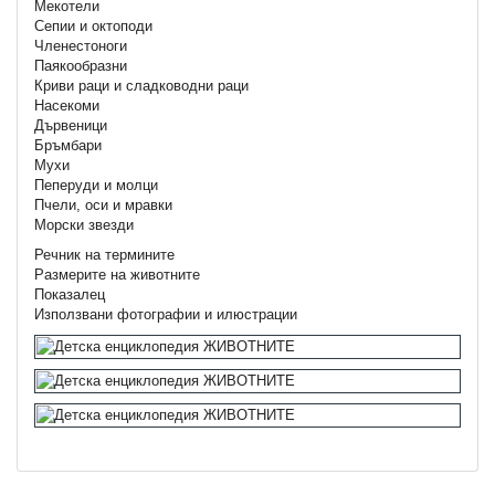
Мекотели
Сепии и октоподи
Членестоноги
Паякообразни
Криви раци и сладководни раци
Насекоми
Дървеници
Бръмбари
Мухи
Пеперуди и молци
Пчели, оси и мравки
Морски звезди
Речник на термините
Размерите на животните
Показалец
Използвани фотографии и илюстрации