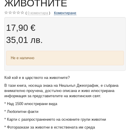
ЖИВОТНИТЕ
0
коментара
Коментиране
17,90 €
35,01 лв.
Не е налично
Кой кой е в царството на животните?
В тази книга, носеща знака на Нешънъл Джеографик, е събрана
внимателно проучена, достъпно описана и живо илюстрирана
информация за представителите на животинския свят.
* Над 1500 илюстрирани вида
* Любопитни факти
* Карти с разпространението на основните групи животни
* Фоторазкази за животни в естествената им среда