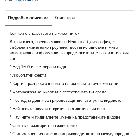
Подробно описание
Коментари
Кой кой е в царството на животните?
В тази книга, носеща знака на Нешънъл Джиографик, е
събрана внимателно проучена, достъпно описана и живо
илюстрирана информация за представителите на животинския
свят.
* Над 1500 илюстрирани вида
* Любопитни факти
* Карти с разпространението на основните групи животни
* Фоторазкази за животни в естествената им среда
* Последни данни за природозащитния статус на видовете
* Най-новите научни открития за животинския свят
* Научните и тривиалните имена на представените видове
* Списък с размерите на животните
* Съдържание, изготвено под ръководството на международно