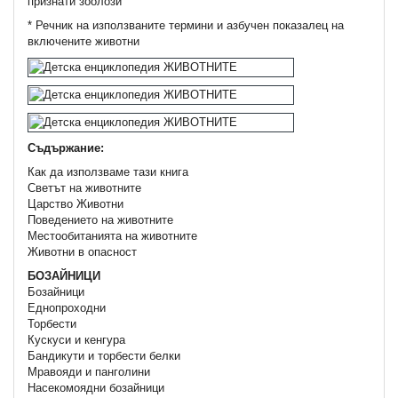
признати зоолози
* Речник на използваните термини и азбучен показалец на
включените животни
Съдържание:
Как да използваме тази книга
Светът на животните
Царство Животни
Поведението на животните
Местообитанията на животните
Животни в опасност
БОЗАЙНИЦИ
Бозайници
Еднопроходни
Торбести
Кускуси и кенгура
Бандикути и торбести белки
Мравояди и панголини
Насекомоядни бозайници