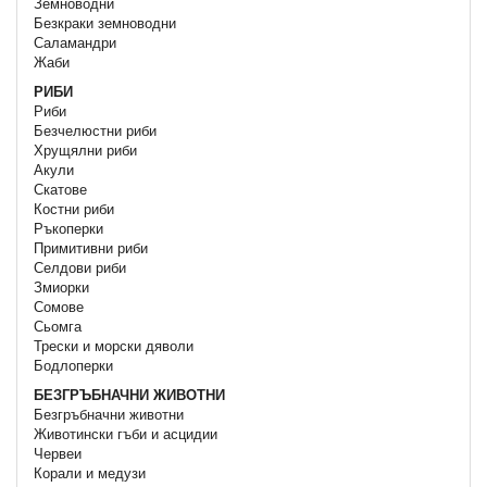
Земноводни
Безкраки земноводни
Саламандри
Жаби
РИБИ
Риби
Безчелюстни риби
Хрущялни риби
Акули
Скатове
Костни риби
Ръкоперки
Примитивни риби
Селдови риби
Змиорки
Сомове
Сьомга
Трески и морски дяволи
Бодлоперки
БЕЗГРЪБНАЧНИ ЖИВОТНИ
Безгръбначни животни
Животински гъби и асцидии
Червеи
Корали и медузи