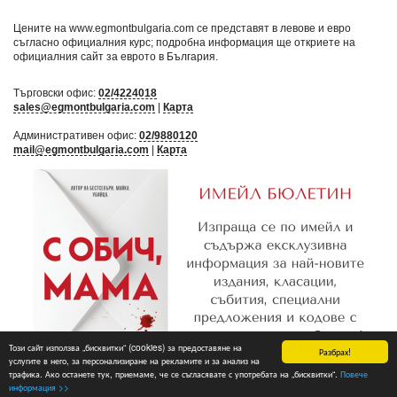
Цените на www.egmontbulgaria.com се представят в левове и евро
съгласно официалния курс; подробна информация ще откриете на
официалния сайт за еврото в България
.
Търговски офис:
02/4224018
sales@egmontbulgaria.com
|
Карта
Административен офис:
02/9880120
mail@egmontbulgaria.com
|
Карта
Този сайт използва „бисквитки“ (cookies) за предоставяне на
Разбрах!
услугите в него, за персонализиране на рекламите и за анализ на
трафика. Ако останете тук, приемаме, че се съгласявате с употребата на „бисквитки“.
Повече
Абониране
информация >>