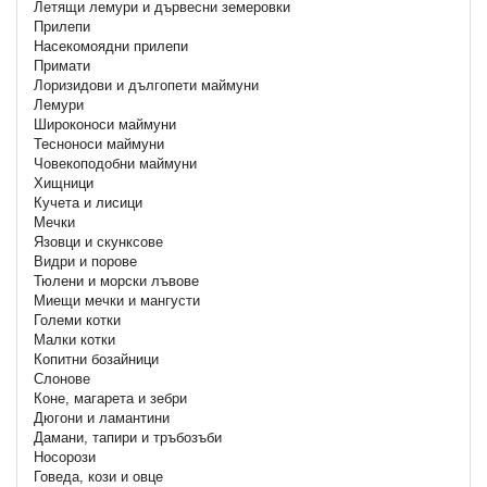
Летящи лемури и дървесни земеровки
Прилепи
Насекомоядни прилепи
Примати
Лоризидови и дългопети маймуни
Лемури
Широконоси маймуни
Тесноноси маймуни
Човекоподобни маймуни
Хищници
Кучета и лисици
Мечки
Язовци и скунксове
Видри и порове
Тюлени и морски лъвове
Миещи мечки и мангусти
Големи котки
Малки котки
Копитни бозайници
Слонове
Коне, магарета и зебри
Дюгони и ламантини
Дамани, тапири и тръбозъби
Носорози
Говеда, кози и овце