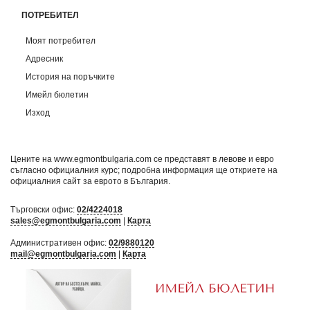
ПОТРЕБИТЕЛ
Моят потребител
Адресник
История на поръчките
Имейл бюлетин
Изход
Цените на www.egmontbulgaria.com се представят в левове и евро
съгласно официалния курс; подробна информация ще откриете на
официалния сайт за еврото в България
.
Търговски офис:
02/4224018
sales@egmontbulgaria.com
|
Карта
Административен офис:
02/9880120
mail@egmontbulgaria.com
|
Карта