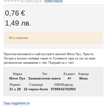
0
коментара
Коментиране
0,76 €
1,49 лв.
Не е налично
Приготви моливите и най-пъстрите боички! Мечо Пух, Прасчо,
Тигъра и всички любими герои от Голямата гора са тук за нови
увлекателни занимания с теб. Поиграй си с тях!
Марка
Тип
Възраст
Корица
Мечо Пух
Занимателни книги
4+
Мека
Формат
Страници
ISBN/Баркод
21 x 28
16 черно-бели
9789542702993
Още подробности