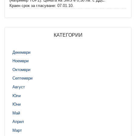
(например TOP2). Цената на SMS e 0,30 лв. с ДДС.
Краен срок за гласуване: 07.01.10.
КАТЕГОРИИ
Декември
Ноември
Октомври
Септември
Август
Юли
Юни
Май
Април
Март