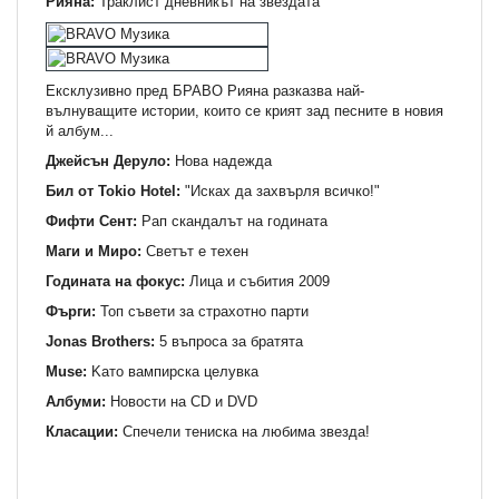
Рияна:
Траклист дневникът на звездата
Ексклузивно пред БРАВО Рияна разказва най-
вълнуващите истории, които се крият зад песните в новия
й албум...
Джейсън Деруло:
Нова надежда
Бил от Tokio Hotel:
"Исках да захвърля всичко!"
Фифти Сент:
Рап скандалът на годината
Маги и Миро:
Светът е техен
Годината на фокус:
Лица и събития 2009
Фърги:
Топ съвети за страхотно парти
Jonas Brothers:
5 въпроса за братята
Мuse:
Kaто вампирска целувка
Албуми:
Новости на СD и DVD
Класации:
Спечели тениска на любима звезда!