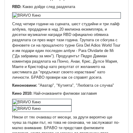
RBD:
Какво дойде след раздялата
След четири години на сцената, шест студийни и три лайф
албума, продадени в над 20 милиона екземпляра, и
десетки музикални награди RBD официално обявиха
раздялата си през март тази година. Групата се сбогува с
феновете си на прощалното турне Gira Del Adios World Tour
и им подари един последен албум - Para Olvidarte de Mi
("Да забравиш за мен"). Продуцентът Педро Дамиан
коментира раздялата на Пончо, Анаи, Крис, Дулсе Мария,
Маите и Кристофър като резултат от желанието на
шестимата да "продължат своето израстване" като
личности. БРАВО провери как се справят досега.
Киноновини:
"Аватар", "Кутията", "Любовта се случва"
Кино 2010:
Най-очакваните филмови заглавия
Някои от тях очакваш от месеци, за други вероятно ще
чуеш за първи път, но това не означава, че заслужават по-
малко внимание. БРАВО ти представя филмовите