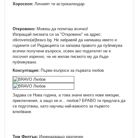
Хороскоп:
Личният ти астрокалендар
Откровено:
Можеш да попиташ всичко!
Изпращай писмата си за "Откровено" на адрес:
otkroveno(at)bravo.bg. Не забравяй да напишеш името и
годините си! Редакцията си запазва правото да публикува
всички получени въпроси, освен ако подателят не е
посочил изрично, че не желае писмото му да бъде
публикувано.
Консултация:
Първи въпроси за първата любов
Задава се Нова година, а това значи много нови емоции,
приключения, а защо не и... любов? БРАВО ти предлага да
се подготвиш, като научиш най-важното за първото
влюбване.
Том Фелтън:
Изненадващо различен