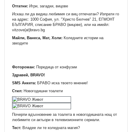
Отгатни:
Игри, загадки, вицове
Искаш ли да видиш любимия си виц отпечатан? Изпрати го
на адрес: 1000 София, ул. "Христо Белчев" 21, ЕГМОНТ
БЪЛГАРИЯ, списание БРАВО (вицове), или на имейл:
vitzove(at)bravo.bg
Майли, Ванеса, Мат, Холи:
Коледните истории на
звездите
Фотороман:
Поредица от конфузии
Здравей, BRAVO!
SMS Анкета:
БРАВО иска твоето мнение!
Стил:
Новогодишни тоалети
Почерпи вдъхновение за тоалета в новогодишната нощ от
любимите си актьори в телевизионните сериали.
Тест:
Владее ли те коледната магия?