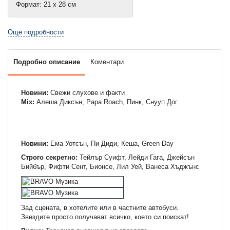
Формат: 21 х 28 см
Още подробности
Подробно описание
Коментари
Новини:
Свежи слухове и факти
Mix:
Алеша Диксън, Papa Roach, Пинк, Снууп Дог
Новини:
Eма Уотсън, Пи Диди, Кеша, Green Day
Строго секретно:
Тейлър Суифт, Лейди Гага, Джейсън
Бийбър, Фифти Сент, Бионсе, Лил Уей, Ванеса Хъджънс
Зад сцената, в хотелите или в частните автобуси.
Звездите просто получават всичко, което си поискат!