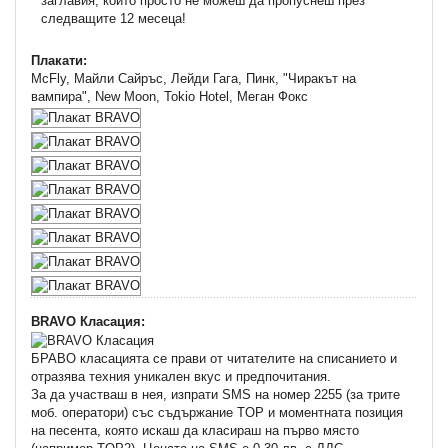
заглавия, които просто не можеш да пропуснеш през
следващите 12 месеца!
Плакати:
McFly, Майли Сайръс, Лейди Гага, Пинк, "Чиракът на
вампира", New Moon, Tokio Hotel, Меган Фокс
BRAVO Класация:
БРАВО класацията се прави от читателите на списанието и
отразява техния уникален вкус и предпочитания.
За да участваш в нея, изпрати SMS на номер 2255 (за трите
моб. оператори) със съдържание TOP и моментната позиция
на песента, която искаш да класираш на първо място