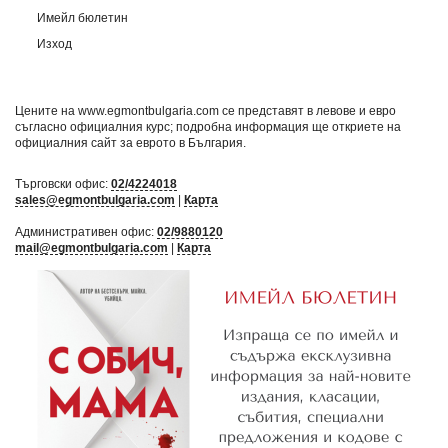
Имейл бюлетин
Изход
Цените на www.egmontbulgaria.com се представят в левове и евро
съгласно официалния курс; подробна информация ще откриете на
официалния сайт за еврото в България
.
Търговски офис:
02/4224018
sales@egmontbulgaria.com
|
Карта
Административен офис:
02/9880120
mail@egmontbulgaria.com
|
Карта