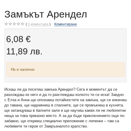
Замъкът Арендел
0
коментара
Коментиране
6,08 €
11,89 лв.
Не е налично
Искаш ли да посетиш замъка Арендел? Сега е моментът да се
разхождаш из него и да го разглеждаш колкото ти се иска! Заедно
с Елза и Анна ще опознаеш потайностите на замъка, ще се изкачиш
до тавана, ще надникнеш в спалните, ще се промъкнеш в кухнята,
ще затанцуваш в балните зали и ще научиш какви ли не любопитни
неща за това приказно място. А за да бъде приключението още по-
забавно, ще откриеш специално приложение с лепенки – там са
любимите ти герои от Замръзналото кралство.