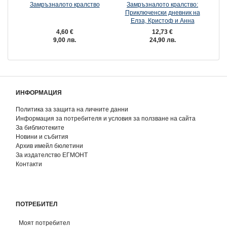
Замръзналото кралство
Замръзналото кралство:
Приключенски дневник на
П
Елза, Кристоф и Анна
4,60 €
12,73 €
9,00 лв.
24,90 лв.
ИНФОРМАЦИЯ
Политика за защита на личните данни
Информация за потребителя и условия за ползване на сайта
За библиотеките
Новини и събития
Архив имейл бюлетини
За издателство ЕГМОНТ
Контакти
ПОТРЕБИТЕЛ
Моят потребител