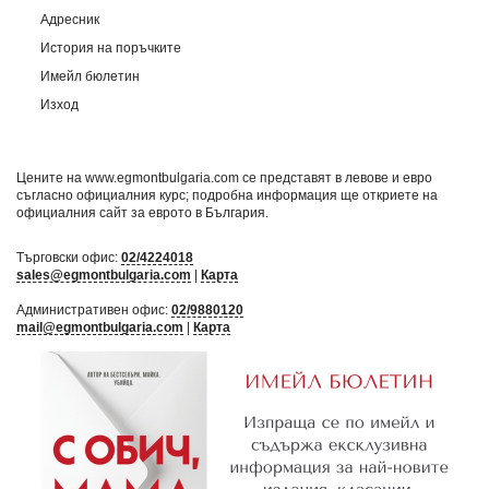
Адресник
История на поръчките
Имейл бюлетин
Изход
Цените на www.egmontbulgaria.com се представят в левове и евро
съгласно официалния курс; подробна информация ще откриете на
официалния сайт за еврото в България
.
Търговски офис:
02/4224018
sales@egmontbulgaria.com
|
Карта
Административен офис:
02/9880120
mail@egmontbulgaria.com
|
Карта