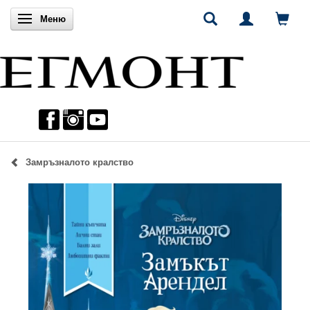
Включи навигацията
Меню
Замръзналото кралство