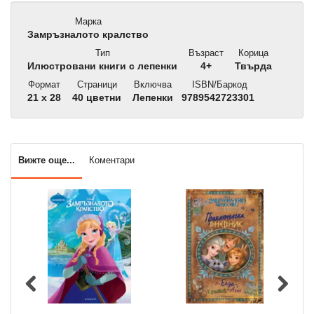
Марка
Замръзналото кралство
Тип
Възраст
Корица
Илюстровани книги с лепенки
4+
Твърда
Формат
Страници
Включва
ISBN/Баркод
21 x 28
40 цветни
Лепенки
9789542723301
Вижте още...
Коментари