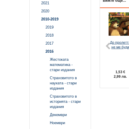
Вижте още...
2021
2020
2010-2019
2019
2018
До пролетт
2017
не ме буд
2016
Жестоката
математика -
стари издания
1,53 €
2,99 лв.
Страховитото в
науката - стари
издания
Страховитото в
историята - стари
издания
Декември
Ноември