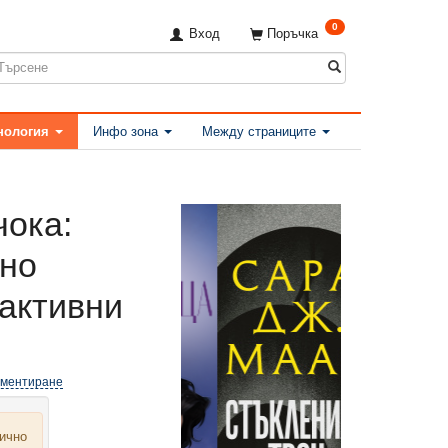
0
Вход
Поръчка
нология
Инфо зона
Между страниците
ока:
вно
 активни
оментиране
лично