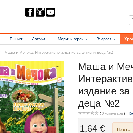
Е-книги
Автори
Марки и герои
Възраст
Хро
Маша и Мечока: Интерактивно издание за активни деца №2
Маша и Меч
Интеракти
издание за
деца №2
0
коментара
К
1,64 €
Не е на