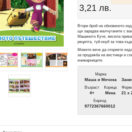
3,21 лв.
Втори брой на обновеното 
ще зарадва малчуганите с ва
Машиното Куче, весела прика
рецепта, туй-онуй за това къ
Можете вече да откриете изда
за продажба на вестници и спи
книжарниците.
Марка
Маша и Мечока
Зани
Възраст
Корица
Форм
4+
Мека
21 x 
Баркод
9772367660012