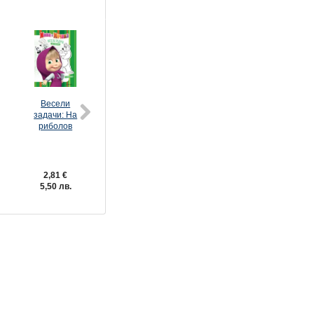
Весели
Маша и
Маша и
Маша и
задачи: На
Мечока:
Мечока:
Мечока:
риболов
Голямото
Мустакат и
Интерактивн
пране: Чети,
раиран: Чети,
издание за
оцвети,
оцвети,
активни дец
залепи!
залепи!
№1
2,81 €
2,55 €
2,55 €
1,64 €
5,50 лв.
4,99 лв.
4,99 лв.
3,21 лв.