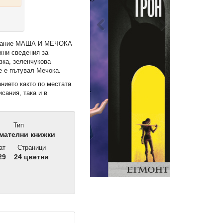
издание МАША И МЕЧОКА
жни сведения за
зка, зеленчукова
де е пътувал Мечока.
нието както по местата
сания, така и в
Тип
мателни книжки
ат
Страници
29
24 цветни