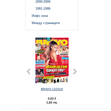
2000-2009
1991-1999
Инфо зона
Между страниците
ата лейди
BRAVO 13/2016
1: Горещи тайни 
2 €
0,92 €
5,62 €
 лв.
1,80 лв.
10,99 лв