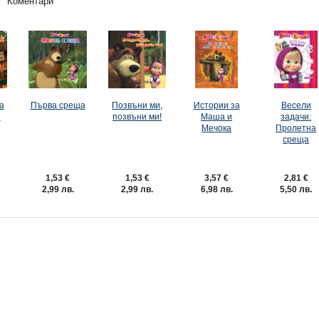
Коментари
а
Първа среща
Позвъни ми,
Истории за
Весели
и
позвъни ми!
Маша и
задачи:
Мечока
Пролетна
среща
1,53 €
1,53 €
3,57 €
2,81 €
2,99 лв.
2,99 лв.
6,98 лв.
5,50 лв.