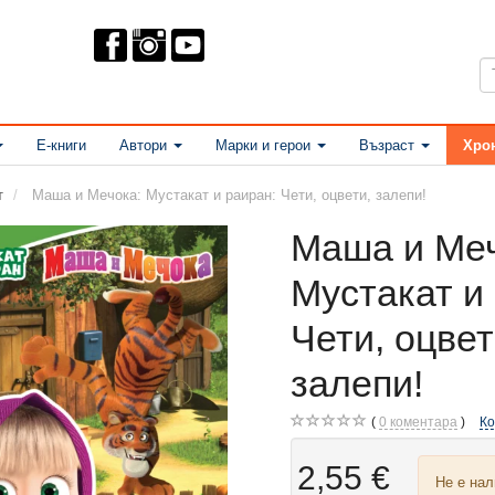
Е-книги
Автори
Марки и герои
Възраст
Хро
т
Маша и Мечока: Мустакат и раиран: Чети, оцвети, залепи!
Маша и Меч
Мустакат и
Чети, оцвет
залепи!
0
коментара
К
2,55 €
Не е на