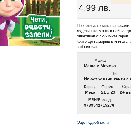
4,99 лв.
Прочети историята за весели
лудетината Маша и нейния до
оцветявай с любимите герои. 
които ще намериш в книгата, 
забавляваш!
Марка
Маша и Мечока
Тип
Илюстровани книги с 
Корица
Формат
Стра
Мека
21 x 29
24 цв
ISBN/Баркод
9789542715276
Още подробности