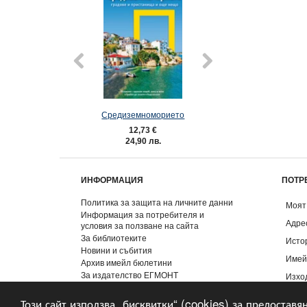
Средиземноморието
Фенка (Е-кн
12,73 €
7,66 €
24,90 лв.
14,98 лв
ИНФОРМАЦИЯ
ПОТР
Политика за защита на личните данни
Моят
Информация за потребителя и
Адре
условия за ползване на сайта
За библиотеките
Исто
Новини и събития
Имей
Архив имейл бюлетини
За издателство ЕГМОНТ
Изхо
Контакти
Този сайт използва „бисквитки“ (cookies) за предоставя