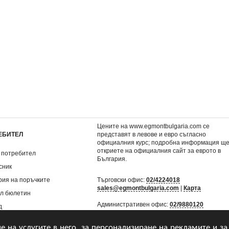
ига)
BRAVO 17/2015
Островът на изгубе
0,92 €
5,06 €
.
1,80 лв.
9,90 лв.
Цените на www.egmontbulgaria.com се
ЕБИТЕЛ
представят в левове и евро съгласно
официалния курс; подробна информация щ
откриете на
официалния сайт за еврото в
 потребител
България
.
сник
рия на поръчките
Търговски офис:
02/4224018
sales@egmontbulgaria.com
|
Карта
л бюлетин
Административен офис:
02/9880120
д
mail@egmontbulgaria.com
|
Карта
не на услугите в него, за персонализиране на рекламите и за