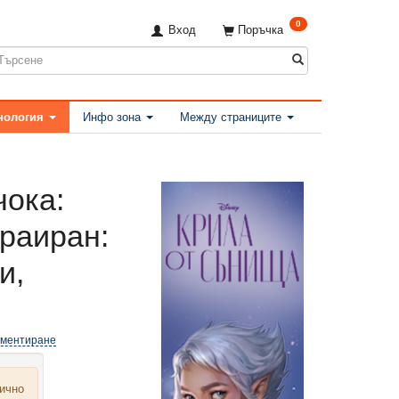
0
Вход
Поръчка
нология
Инфо зона
Между страниците
ока:
 раиран:
и,
оментиране
лично