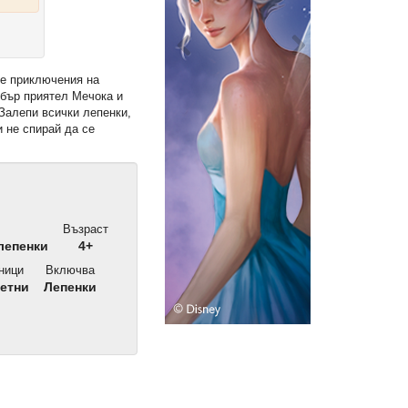
те приключения на
бър приятел Мечока и
Залепи всички лепенки,
и не спирай да се
Възраст
лепенки
4+
ници
Включва
етни
Лепенки