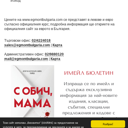
Изход
Цените на www.egmontbulgaria.com се представят в левове и евро
съгласно официалния курс; подробна информация ще откриете на
официалния сайт за еврото в България
.
Търговски офис:
02/4224018
sales@egmontbulgaria.com
|
Карта
Административен офис:
02/9880120
mail@egmontbulgaria.com
|
Карта
Този сайт използва „бисквитки“ (cookies) за предоставяне на
Разбрах!
услугите в него, за персонализиране на рекламите и за анализ на