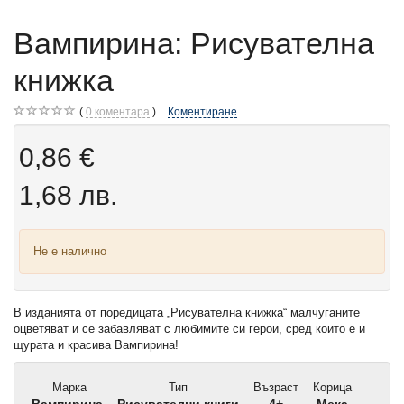
Вампирина: Рисувателна
книжка
0
коментара
Коментиране
0,86 €
1,68 лв.
Не е налично
В изданията от поредицата „Рисувателна книжка“ малчуганите
оцветяват и се забавляват с любимите си герои, сред които е и
щурата и красива Вампирина!
Марка
Тип
Възраст
Корица