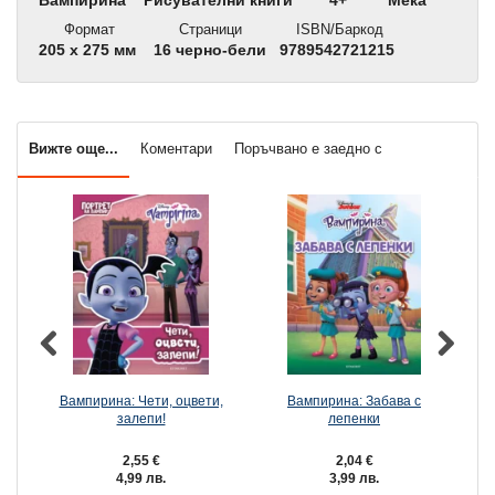
Вампирина
Рисувателни книги
4+
Мека
Формат
Страници
ISBN/Баркод
205 x 275 мм
16 черно-бели
9789542721215
Вижте още...
Коментари
Поръчвано е заедно с
Вампирина: Чети, оцвети,
Вампирина: Забава с
залепи!
лепенки
2,55 €
2,04 €
4,99 лв.
3,99 лв.