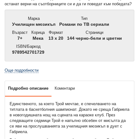
останат верни на съотборниците си и да ги поведат към победата?
Марка
Тип
Училищен мюзикъл
Романи по ТВ сериали
Възраст
Корица
Формат
Страници
7+
Мека
13 x 20
144 черно-бели и цветни
ISBN/Баркод
9789542701729
Още подробности
Подробно описание
Коментари
Единственото, за което Трой мечтае, е спечелването на
титлата в баскетболния шампионат. Докато не среща Габриела
в новогодишната нощ на сцената на караоке клуб. През
следващите седмици Трой е напълно обсебен от мисълта да
се яви на прослушванията за училищния мюзикъл в дует с
Габриела.