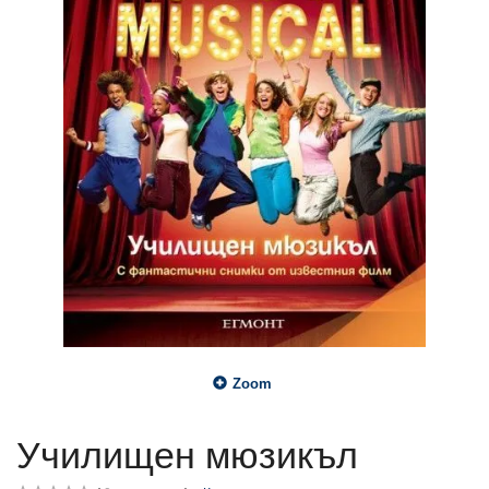
Zoom
Училищен мюзикъл