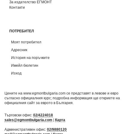
За издателство ЕГМОНТ
Контакти
ПОТРЕБИТЕЛ
Моят потребител
Адресник
История на поръчките
Имейл бюлетин
Изход
Цените на www.egmontbulgaria.com се представят в левове и евро
съгласно официалния курс; подробна информация ще откриете на
официалния сайт за еврото в България
.
Търговски офис:
02/4224018
sales@egmontbulgaria.com
|
Карта
Административен офис:
02/9880120