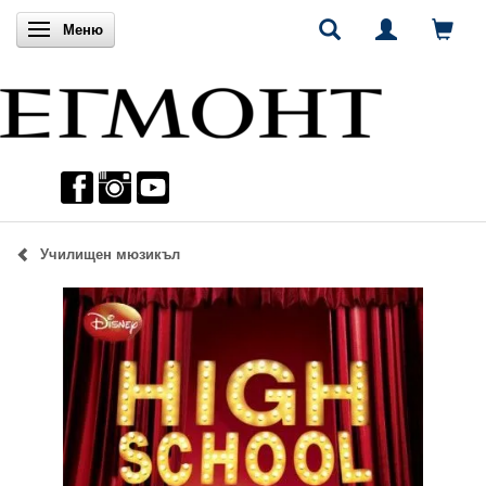
Включи навигацията
Меню
Училищен мюзикъл