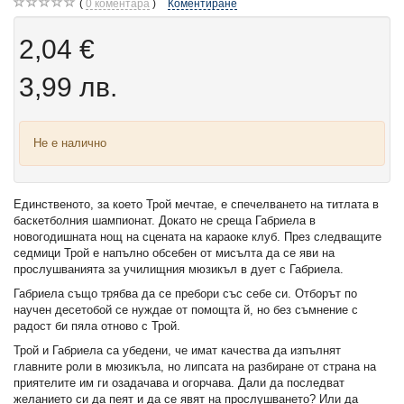
0
коментара
Коментиране
2,04 €
3,99 лв.
Не е налично
Единственото, за което Трой мечтае, е спечелването на титлата в
баскетболния шампионат. Докато не среща Габриела в
новогодишната нощ на сцената на караоке клуб. През следващите
седмици Трой е напълно обсебен от мисълта да се яви на
прослушванията за училищния мюзикъл в дует с Габриела.
Габриела също трябва да се пребори със себе си. Отборът по
научен десетобой се нуждае от помощта й, но без съмнение с
радост би пяла отново с Трой.
Трой и Габриела са убедени, че имат качества да изпълнят
главните роли в мюзикъла, но липсата на разбиране от страна на
приятелите им ги озадачава и огорчава. Дали да последват
желанието си да пеят и да се явят на прослушването? Или да