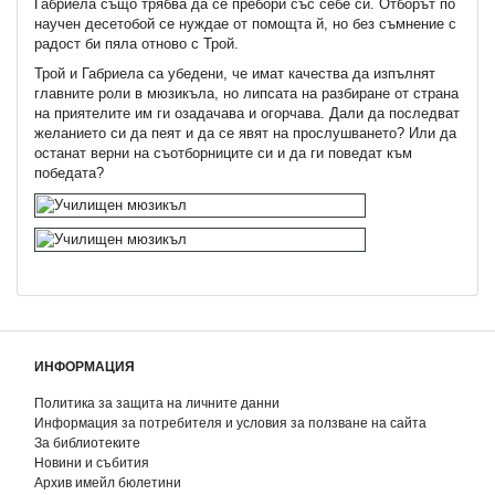
Габриела също трябва да се пребори със себе си. Отборът по
научен десетобой се нуждае от помощта й, но без съмнение с
радост би пяла отново с Трой.
Трой и Габриела са убедени, че имат качества да изпълнят
главните роли в мюзикъла, но липсата на разбиране от страна
на приятелите им ги озадачава и огорчава. Дали да последват
желанието си да пеят и да се явят на прослушването? Или да
останат верни на съотборниците си и да ги поведат към
победата?
ИНФОРМАЦИЯ
Политика за защита на личните данни
Информация за потребителя и условия за ползване на сайта
За библиотеките
Новини и събития
Архив имейл бюлетини