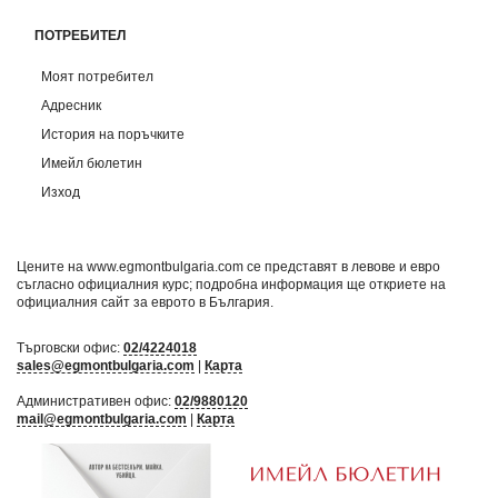
ПОТРЕБИТЕЛ
Моят потребител
Адресник
История на поръчките
Имейл бюлетин
Изход
Цените на www.egmontbulgaria.com се представят в левове и евро
съгласно официалния курс; подробна информация ще откриете на
официалния сайт за еврото в България
.
Търговски офис:
02/4224018
sales@egmontbulgaria.com
|
Карта
Административен офис:
02/9880120
mail@egmontbulgaria.com
|
Карта