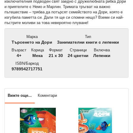
изключителния подводен свят заедно с дружелюбната рибка Дори
и приятелите є Немо и Марлин. Тримата тръгват на важно
пътешествие – трябва да потърсят семейството на Дори, която е
изгубила паметта си. Дали тя ще си спомни нещо? Вземи си най-
пъстрите моливи за това невероятно плуване!
Марка
Тип
Търсенето на Дори
Занимателни книги с лепенки
Възраст
Корица
Формат
Страници
Включва
4+
Мека
21 x 30
24 цветни
Лепенки
ISBN/Баркод
9789542717751
Вижте още...
Коментари