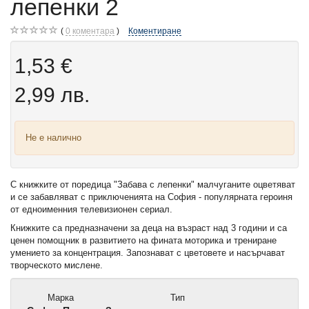
лепенки 2
0
коментара
Коментиране
1,53 €
2,99 лв.
Не е налично
С книжките от поредица "Забава с лепенки" малчуганите оцветяват
и се забавляват с приключенията на София - популярната героиня
от едноименния телевизионен сериал.
Книжките са предназначени за деца на възраст над 3 години и са
ценен помощник в развитието на фината моторика и трениране
умението за концентрация. Запознават с цветовете и насърчават
творческото мислене.
Марка
Тип