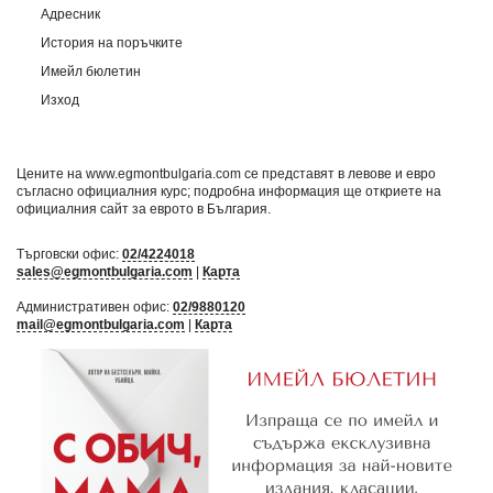
Адресник
История на поръчките
Имейл бюлетин
Изход
Цените на www.egmontbulgaria.com се представят в левове и евро
съгласно официалния курс; подробна информация ще откриете на
официалния сайт за еврото в България
.
Търговски офис:
02/4224018
sales@egmontbulgaria.com
|
Карта
Административен офис:
02/9880120
mail@egmontbulgaria.com
|
Карта