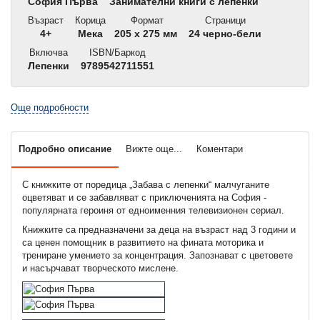
София Първа
Занимателни книги с лепенки
Възраст
Корица
Формат
Страници
4+
Мека
205 x 275 мм
24 черно-бели
Включва
ISBN/Баркод
Лепенки
9789542711551
Още подробности
Подробно описание
Вижте още...
Коментари
С книжките от поредица „Забава с лепенки“ малчуганите
оцветяват и се забавляват с приключенията на София -
популярната героиня от едноименния телевизионен сериал.
Книжките са предназначени за деца на възраст над 3 години и
са ценен помощник в развитието на фината моторика и
трениране умението за концентрация. Запознават с цветовете
и насърчават творческото мислене.