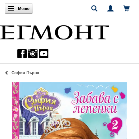
Включи навигацията
Меню
София Първа