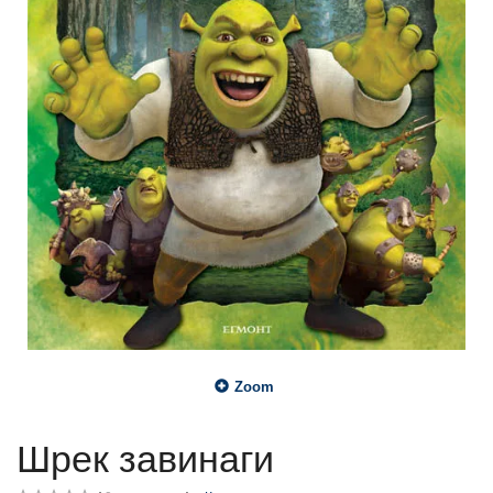
Zoom
Шрек завинаги