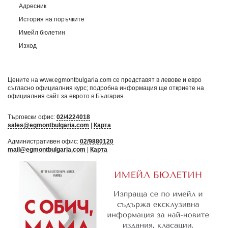
Адресник
История на поръчките
Имейл бюлетин
Изход
Цените на www.egmontbulgaria.com се представят в левове и евро
съгласно официалния курс; подробна информация ще откриете на
официалния сайт за еврото в България
.
Търговски офис:
02/4224018
sales@egmontbulgaria.com
|
Карта
Административен офис:
02/9880120
mail@egmontbulgaria.com
|
Карта