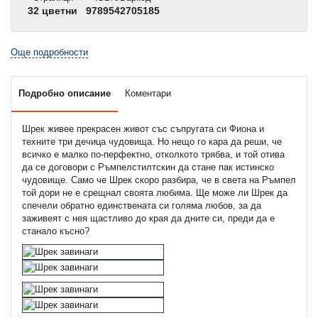
32 цветни
9789542705185
Още подробности
Подробно описание
Коментари
Шрек живее прекрасен живот със съпругата си Фиона и
техните три дечица чудовища. Но нещо го кара да реши, че
всичко е малко по-перфектно, отколкото трябва, и той отива
да се договори с Ръмпелстилтскин да стане пак истинско
чудовище. Само че Шрек скоро разбира, че в света на Ръмпел
той дори не е срещнал своята любима. Ще може ли Шрек да
спечели обратно единствената си голяма любов, за да
заживеят с нея щастливо до края да дните си, преди да е
станало късно?