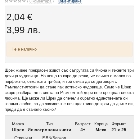
0
коментара
Коментиране
2,04 €
3,99 лв.
Не е налично
Шрек живее прекрасен живот със съпругата си Фиона и техните три
дечица чудовища. Но нещо го кара да реши, че всичко е малко по-
перфектно, отколкото трябва, и той отива да се договори с
Ръмпелстилтскин да стане пак истинско чудовище. Само че Шрек
скоро разбира, че в света на Ръмпел той дори не е срещнал своята
любима. Ще може ли Шрек да спечели обратно единствената си
голяма любов, за да заживеят с нея щастливо до края да дните си,
преди да е станало късно?
Марка
Тип
Възраст
Корица
Формат
Шрек
Илюстровани книги
4+
Мека
21 x 25
Страници
ISBN/Баркод