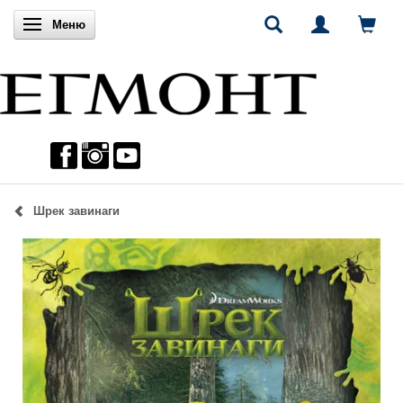
Включи навигацията
Меню
Шрек завинаги