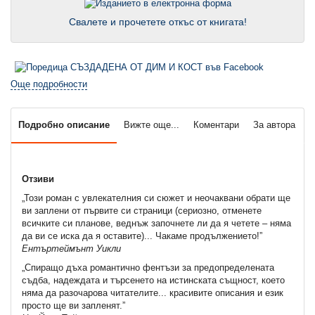
Свалете и прочетете откъс от книгата!
Още подробности
Подробно описание
Вижте още...
Коментари
За автора
Отзиви
„Този роман с увлекателния си сюжет и неочаквани обрати ще
ви заплени от първите си страници (сериозно, отменете
всичките си планове, веднъж започнете ли да я четете – няма
да ви се иска да я оставите)... Чакаме продължението!”
Ентъртеймънт Уикли
„Спиращо дъха романтично фентъзи за предопределената
съдба, надеждата и търсенето на истинската същност, което
няма да разочарова читателите... красивите описания и език
просто ще ви запленят.”