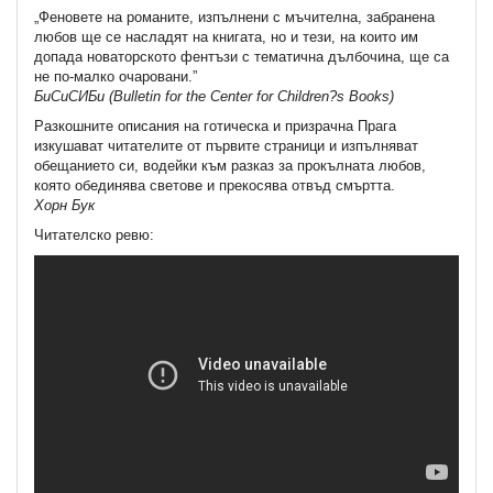
„Феновете на романите, изпълнени с мъчителна, забранена
любов ще се насладят на книгата, но и тези, на които им
допада новаторското фентъзи с тематична дълбочина, ще са
не по-малко очаровани.”
БиСиСИБи
(Bulletin for the Center for Children?s Books)
Разкошните описания на готическа и призрачна Прага
изкушават читателите от първите страници и изпълняват
обещанието си, водейки към разказ за прокълната любов,
която обединява светове и прекосява отвъд смъртта.
Хорн Бук
Читателско ревю: