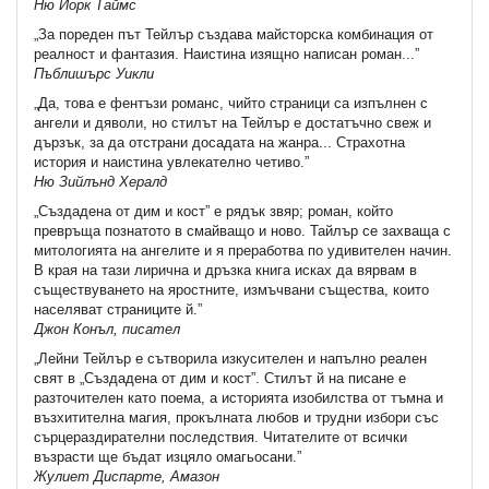
Ню Йорк Таймс
„За пореден път Тейлър създава майсторска комбинация от
реалност и фантазия. Наистина изящно написан роман...”
Пъблишърс Уикли
„Да, това е фентъзи романс, чийто страници са изпълнен с
ангели и дяволи, но стилът на Тейлър е достатъчно свеж и
дързък, за да отстрани досадата на жанра... Страхотна
история и наистина увлекателно четиво.”
Ню Зийлънд Хералд
„Създадена от дим и кост” е рядък звяр; роман, който
превръща познатото в смайващо и ново. Тайлър се захваща с
митологията на ангелите и я преработва по удивителен начин.
В края на тази лирична и дръзка книга исках да вярвам в
съществуването на яростните, измъчвани същества, които
населяват страниците й.”
Джон Конъл, писател
„Лейни Тейлър е сътворила изкусителен и напълно реален
свят в „Създадена от дим и кост”. Стилът й на писане е
разточителен като поема, а историята изобилства от тъмна и
възхитителна магия, прокълната любов и трудни избори със
сърцераздирателни последствия. Читателите от всички
възрасти ще бъдат изцяло омагьосани.”
Жулиет Диспарте, Амазон