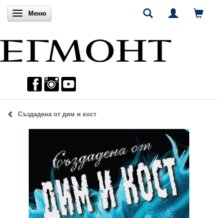
Включи навигацията
Меню
Създадена от дим и кост