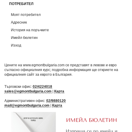
ПОТРЕБИТЕЛ
Моят потребител
Адресник
История на поръчките
Имейл бюлетин
Изход
Цените на www.egmontbulgaria.com се представят в левове и евро
съгласно официалния курс; подробна информация ще откриете на
официалния сайт за еврото в България
.
Търговски офис:
02/4224018
sales@egmontbulgaria.com
|
Карта
Административен офис:
02/9880120
mail@egmontbulgaria.com
|
Карта