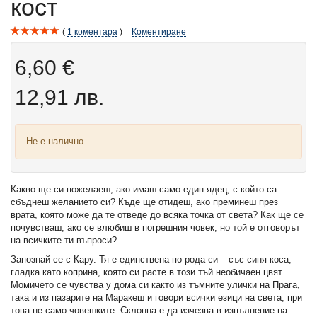
кост
1
коментара
Коментиране
6,60 €
12,91 лв.
Не е налично
Какво ще си пожелаеш, ако имаш само един ядец, с който са
сбъднеш желанието си? Къде ще отидеш, ако преминеш през
врата, която може да те отведе до всяка точка от света? Как ще се
почувстваш, ако се влюбиш в погрешния човек, но той е отговорът
на всичките ти въпроси?
Запознай се с Кару. Тя е единствена по рода си – със синя коса,
гладка като коприна, която си расте в този тъй необичаен цвят.
Момичето се чувства у дома си както из тъмните улички на Прага,
така и из пазарите на Маракеш и говори всички езици на света, при
това не само човешките. Склонна е да изчезва в изпълнение на