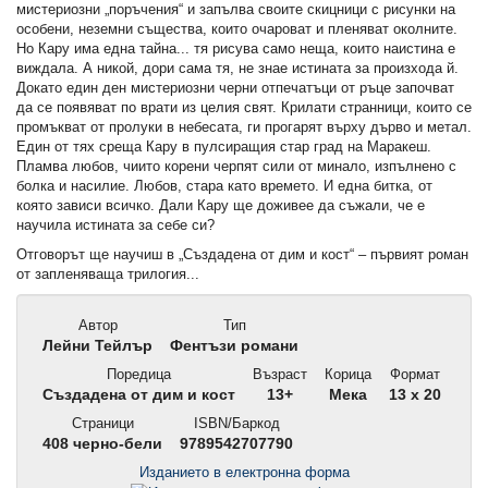
мистериозни „поръчения“ и запълва своите скицници с рисунки на
особени, неземни същества, които очароват и пленяват околните.
Но Кару има една тайна... тя рисува само неща, които наистина е
виждала. А никой, дори сама тя, не знае истината за произхода й.
Докато един ден мистериозни черни отпечатъци от ръце започват
да се появяват по врати из целия свят. Крилати странници, които се
промъкват от пролуки в небесата, ги прогарят върху дърво и метал.
Един от тях среща Кару в пулсиращия стар град на Маракеш.
Пламва любов, чиито корени черпят сили от минало, изпълнено с
болка и насилие. Любов, стара като времето. И една битка, от
която зависи всичко. Дали Кару ще доживее да съжали, че е
научила истината за себе си?
Отговорът ще научиш в „Създадена от дим и кост“ – първият роман
от запленяваща трилогия...
Автор
Тип
Лейни Тейлър
Фентъзи романи
Поредица
Възраст
Корица
Формат
Създадена от дим и кост
13+
Мека
13 x 20
Страници
ISBN/Баркод
408 черно-бели
9789542707790
Изданието в електронна форма