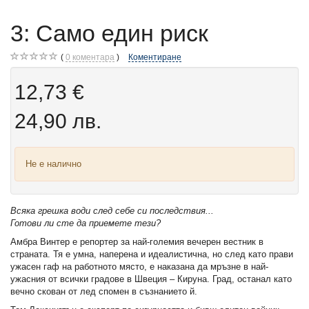
3: Само един риск
0
коментара
Коментиране
12,73 €
24,90 лв.
Не е налично
Всяка грешка води след себе си последствия...
Готови ли сте да приемете тези?
Амбра Винтер е репортер за най-големия вечерен вестник в
страната. Тя е умна, наперена и идеалистична, но след като прави
ужасен гаф на работното място, е наказана да мръзне в най-
ужасния от всички градове в Швеция – Кируна. Град, останал като
вечно скован от лед спомен в съзнанието й.