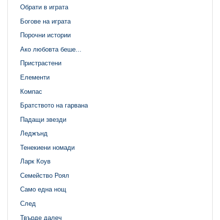
Обрати в играта
Богове на играта
Порочни истории
Ако любовта беше...
Пристрастени
Елементи
Компас
Братството на гарвана
Падащи звезди
Леджънд
Тенекиени номади
Ларк Коув
Семейство Роял
Само една нощ
След
Твърде далеч