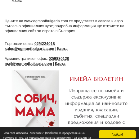
Изход
Цените на www.egmontbulgaria.com се представят в левове и евро
съгласно официалния курс; подробна информация ще откриете на
официалния сайт за еврото в България
.
Търговски офис:
02/4224018
sales@egmontbulgaria.com
|
Карта
Административен офис:
02/9880120
mail@egmontbulgaria.com
|
Карта
Този сайт използва „бисквитки“ (cookies) за предоставяне на
Разбрах!
услугите в него, за персонализиране на рекламите и за анализ на