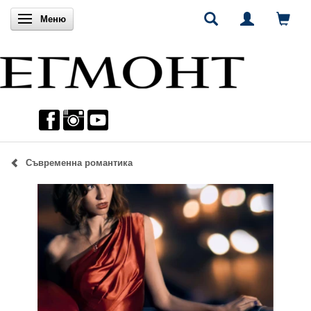
Включи навигацията
Меню
Съвременна романтика