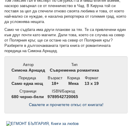
Том Лексингтън е експерт по сигурността и бивш елитен войник,
наскоро завърнал се от пленничество в Чад. В Кируна той си
поставя за цел да спечели отново своята любима и това, от което
най-малко се нуждае, е нахална репортерка от големия град, която
да усложнява нещата.
Само че съдбата има други планове за тях. Те са привлечени един
към друг почти като магнити. Дали това, което се случва на север
от Полярния кръг, ще си остане на север от Полярния кръг?
Разберете в дългоочакваната трета книга от романтичната
поредица на Симона Арнщед.
Автор
Тип
Симона Арнщед
Съвременна романтика
Поредица
Възраст
Корица
Формат
Само една нощ
18+
Мека
13 x 19
Страници
ISBN/Баркод
680 черно-бели
9789542720065
Свалете и прочетете откъс от книгата!