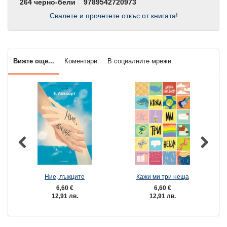
264 черно-бели
9789542720973
Свалете и прочетете откъс от книгата!
Вижте още...
Коментари
В социалните мрежи
Ние, лъжците
Кажи ми три неща
6,60 €
6,60 €
12,91 лв.
12,91 лв.