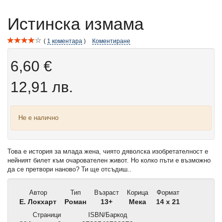
Истинска измама
1
коментара
Коментиране
6,60 €
12,91 лв.
Не е налично
Това е история за млада жена, чиято дяволска изобретателност е
нейният билет към очарователен живот. Но колко пъти е възможно
да се претвори наново? Ти ще отсъдиш..
Автор
Тип
Възраст
Корица
Формат
E. Локхарт
Роман
13+
Мека
14 x 21
Страници
ISBN/Баркод