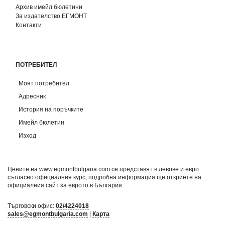
Архив имейл бюлетини
За издателство ЕГМОНТ
Контакти
ПОТРЕБИТЕЛ
Моят потребител
Адресник
История на поръчките
Имейл бюлетин
Изход
Цените на www.egmontbulgaria.com се представят в левове и евро
съгласно официалния курс; подробна информация ще откриете на
официалния сайт за еврото в България
.
Търговски офис:
02/4224018
sales@egmontbulgaria.com
|
Карта