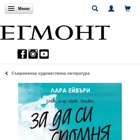
Включи навигацията
Меню
Съвременна художествена литература