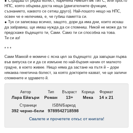
● Страдаш от рядка болест, наречена Нимън-Пик тип С, или просто
НПС, която обърква доста неща (двигателните функции,
съзнанието, каквото се сетиш друго). Най-лошото нещо на НПС,
освен че е нелечима, е, че губиш паметта си.
● Тук си записваш всичко, защото, дори да има дни, които искаш
да забравиш, ще имаш нужда да си спомниш. Никой не може да ти
предскаже бъдещето ти, Сами. Само ти си способна на това.
Ти си аз!
* * *
Сами Маккой е момиче с ясна цел за бъдещето: да завърши първа
във випуска си и да се измъкне по най-бързия начин от малкото
градче, в което живее. Нищо няма да застане на пътя й – дори
някаква генетична болест, за която докторите казват, че ще заличи
спомените и здравето й.
Автор
Тип
Възраст
Корица
Формат
Лара Ейвъри
Роман
13+
Мека
14 x 21
Страници
ISBN/Баркод
392 черно-бели
9789542718598
Свалете и прочетете откъс от книгата!