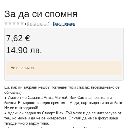
За да си спомня
0
коментара
Коментиране
7,62 €
14,90 лв.
Не е налично
Ей, пак ли забрави нещо? Погледни този списък: (всекидневно се
обновява)
● Името ти е Саманта Агата Маккой. Или Сами за приятели и
близки. Всъщност за един приятел – Мади, партньора ти по дебати.
Не се възгордявай!
● Адски си падаш по Стюарт Шах. Той може и да се интересува от
теб, но може и да не се интересува. Опитай да не се фокусираш
твърде много върху това.