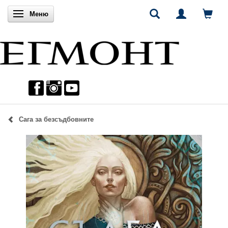
Включи навигацията
Меню
Сага за безсъдбовните