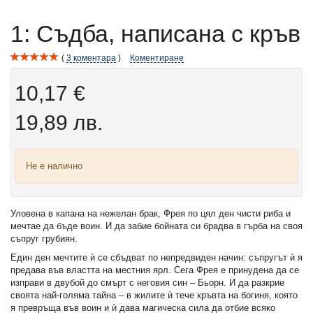
1: Съдба, написана с кръв
3
коментара
Коментиране
10,17 €
19,89 лв.
Не е налично
Уловена в капана на нежелан брак, Фрея по цял ден чисти риба и
мечтае да бъде воин. И да забие бойната си брадва в гърба на своя
съпруг грубиян.
Един ден мечтите ѝ се сбъдват по непредвиден начин: съпругът ѝ я
предава във властта на местния ярл. Сега Фрея е принудена да се
изправи в двубой до смърт с неговия син – Бьорн. И да разкрие
своята най-голяма тайна – в жилите ѝ тече кръвта на богиня, която
я превръща във воин и ѝ дава магическа сила да отбие всяко