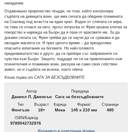
нападение.
Отдавнашно пророчество твърди, че този, който контролира
съдбата на девицата воин, ще има силата да обедини племената
на Скаланд под властта на един крал. Воден от сляпата си вяра,
че това се отнася за него, ярлът изтръгва от Фрея кръвна клетва за
покорство и нарежда на Бьорн да я пази от враговете им. За да
докаже силата си, Фрея трябва да се научи да се сражава и да
овладее магията си. И през цялото време – да преодолява
опасните изпитания на боговете. Но най-голямото
предизвикателство е друго: да се пребори със забранените си
чувства към Бьорн. Защото, поддаде ли се на привличането към
пленителния и пламенен воин, рискува не само своя собствен
живот, но и съдбата на всички, които обича.
Книга първа от САГА ЗА БЕЗСЪДБОВНИТЕ
Автор
Поредица
Даниел Л. Дженсън
Сага за безсъдбовните
Тип
Възраст
Корица
Формат
Страници
Фентъзи
18+
Мека
145 x 210 мм
480
ISBN/Баркод
9789542732976
Изданието в електронна форма