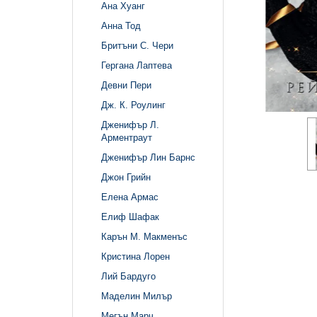
Ана Хуанг
Анна Тод
Бритъни С. Чери
Гергана Лаптева
Девни Пери
Дж. К. Роулинг
Дженифър Л.
Арментраут
Дженифър Лин Барнс
Джон Грийн
Елена Армас
Елиф Шафак
Карън М. Макменъс
Кристина Лорен
Лий Бардуго
Маделин Милър
Мегън Марч