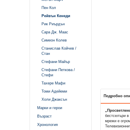
Пен Кол
Рейвън Кенеди
Рик Риърдън
Сара Дж. Маас
Симеон Колев
Станислав Койчев /
Стан
Стефани Майър
Стефани Петкова /
Стефи
Тахере Мафи
Томи Адейеми
Подробно оп
Холи Джаксън
Марки и герои
„Просветлен
бестселъри в 
Възраст
мрежи е огром
Хронология
Телевизионнит