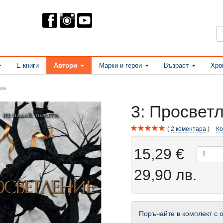
Е-книги
Автори
Марки и герои
Възраст
Хро
ие
3: Просвет
2
коментара
К
15,29 €
29,90 лв.
Поръчайте в комплект с о