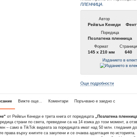
ПЛЕННИЦА.
Автор
Рейвън Кенеди
Фент
Поредица
Позлатена пленница
Формат
Страниц
145 x 210 мм
640
Изданието в елек
Още подробности
исание
Вижте още...
Коментари
Поръчвано е заедно с
ие“
от Рейвън Кенеди е трета книга от поредицата
„Позлатена пленниц
редица страни по света, преведени са на 14 езика до този момент, а отз
ен – само в TikTok видеата за поредицата имат над 50 млн. гледания д
е права върху книгите са закупени и се очаква адаптация по историята.