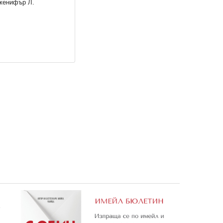
Дженифър Л.
3: Просветление (Е-книга)
13,80 €
26,99 лв.
е