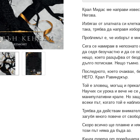
Крал Мидас ме направи извес
Негова.
Избягах от златната си клетка
така, трябва да направя избор
Проблемът е, че изборът е мн
Сега се намирам в непознато 
да седя безучастно и да се о
нещо, което разцъфва от безд
дълго потискам. Нещо тъмно.
Последното, което очаквах, б
НЕГО. Крал Равинджър.
Той е зловещ, могъщ и прека
Научих си урока и вече не се
манипулативни крале. Но защ
всеки път, когато той е набли
Трябва да действам внимател
загубя много повече от свобо
Скоро всичко ще пламне и няк
този път няма да бъда аз.
Книга трета от поредицат