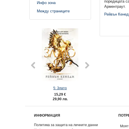
поредицата с
Инфо зона
Арментраут.
Между страниците
Рейвън Кенед
5: Злато
5: Злато (Е-к
15,29 €
13,80 €
29,90 лв.
26,99 лв
ИНФОРМАЦИЯ
ПОТР
Политика за защита на личните данни
Моят