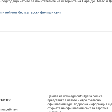
а подходящо четиво за почитателите на историите на Сара Дж. Маас и 
и и нейният бестселърски фентъзи свят
нига)
4: Пламък (Е-книга)
4: Пламък
13,80 €
15,29 €
.
26,99 лв.
29,90 лв.
Цените на www.egmontbulgaria.com се
ЕБИТЕЛ
представят в левове и евро съгласно
официалния курс; подробна информация щ
откриете на
официалния сайт за еврото в
 потребител