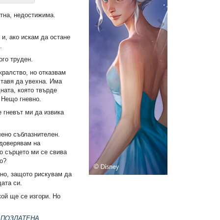
тна, недостижима.
 и, ако искам да остане
.
ого труден.
кралство, но отказвам
ставя да увехна. Има
ната, която твърде
 Нещо гневно.
е гневът ми да извика
лено съблазнителен.
 доверявам на
о сърцето ми се свива
зо?
но, защото рискувам да
дата си.
ой ще се изгори. Но
а
ПОЗЛАТЕНА