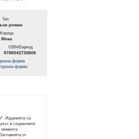
Тип
ъзи роман
Корица
Мека
и
ISBN/Баркод
9789542730606
тронна форма
а“
. Изданията са
вукът в социалните
о момента.
 Заглавията от