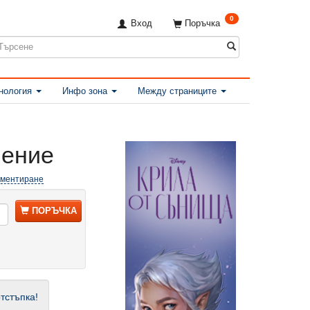
0
Вход
Поръчка
нология
Инфо зона
Между страниците
ление
оментиране
ПОРЪЧКА
тстъпка!