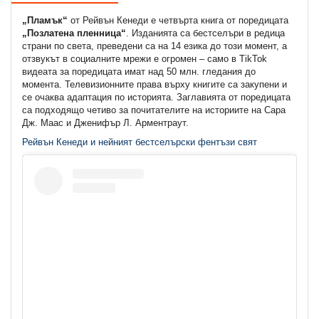
„Пламък“
от Рейвън Кенеди е четвърта книга от поредицата
„Позлатена пленница“
. Изданията са бестселъри в редица
страни по света, преведени са на 14 езика до този момент, а
отзвукът в социалните мрежи е огромен – само в TikTok
видеата за поредицата имат над 50 млн. гледания до
момента. Телевизионните права върху книгите са закупени и
се очаква адаптация по историята. Заглавията от поредицата
са подходящо четиво за почитателите на историите на Сара
Дж. Маас и Дженифър Л. Арментраут.
Рейвън Кенеди и нейният бестселърски фентъзи свят