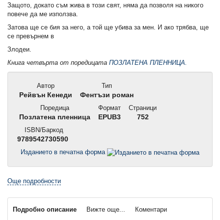
Защото, докато съм жива в този свят, няма да позволя на никого
повече да ме използва.
Затова ще се бия за него, а той ще убива за мен. И ако трябва, ще
се превърнем в
Злодеи.
Книга четвърта от поредицата
ПОЗЛАТЕНА ПЛЕННИЦА.
Автор
Тип
Рейвън Кенеди
Фентъзи роман
Поредица
Формат
Страници
Позлатена пленница
EPUB3
752
ISBN/Баркод
9789542730590
Изданието в печатна форма
Още подробности
Подробно описание
Вижте още...
Коментари