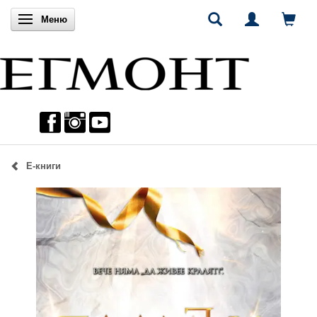
Включи навигацията
Меню
Е-книги