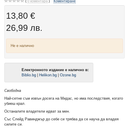
0
коментара
Коментиране
13,80 €
26,99 лв.
Не е налично
Електронното издание е налично в:
Biblio.bg
|
Helikon.bg
|
Ozone.bg
Свободна
Най-сетне съм извън досега на Мидас, но има последствия, когато
убиеш крал.
Останалите владетели идват за мен.
Със Слейд Равинджър до себе си трябва да се науча да владея
силите си.