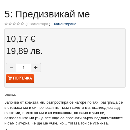
5: Предизвикай ме
0
коментара
Коментиране
10,17 €
19,89 лв.
ПОРЪЧКА
Болка.
Започва от краката ми, разпростира се нагоре по тях, разгръща се
в стомаха ми и си проправя път към гърлото ми, експлодира зад
очите ми, в мозъка ми и аз изплаквам, но само в ума си,
безполезните ми ръце все още са проснати върху подлакътниците
и съм сигурна, че ще ме убие, но... тогава той се усмихва.