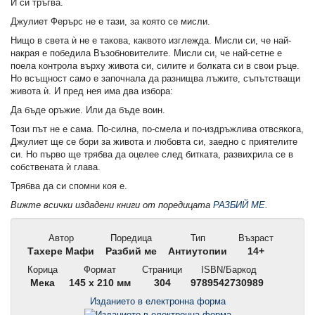
И си тръгва.
Джулиет Ферърс не е тази, за която се мисли.
Нищо в света ѝ не е такова, каквото изглежда. Мисли си, че най-
накрая е победила Възобновителите. Мисли си, че най-сетне е
поела контрола върху живота си, силите и болката си в свои ръце.
Но всъщност само е започнала да разнищва лъжите, съпътстващи
живота ѝ. И пред нея има два избора:
Да бъде оръжие. Или да бъде воин.
Този път не е сама. По-силна, по-смела и по-издръжлива отвсякога,
Джулиет ще се бори за живота и любовта си, заедно с приятелите
си. Но първо ще трябва да оцелее след битката, развихрила се в
собствената ѝ глава.
Трябва да си спомни коя е.
Вижте всички издадени книги от поредицата
РАЗБИЙ МЕ
.
Автор
Поредица
Тип
Възраст
Тахере Мафи
Разбий ме
Антиутопии
14+
Корица
Формат
Страници
ISBN/Баркод
Мека
145 x 210 мм
304
9789542730989
Изданието в електронна форма