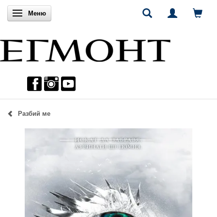
Включи навигацията
Меню
Разбий ме