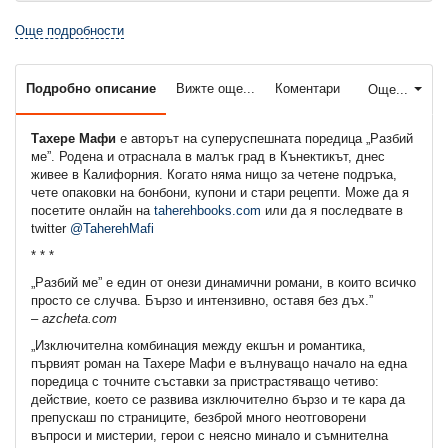
Още подробности
Подробно описание
Вижте още...
Коментари
Още...
Тахере Мафи
е авторът на суперуспешната поредица „Разбий
ме”. Родена и отраснала в малък град в Кънектикът, днес
живее в Калифорния. Когато няма нищо за четене подръка,
чете опаковки на бонбони, купони и стари рецепти. Може да я
посетите онлайн на
taherehbooks.com
или да я последвате в
twitter
@TaherehMafi
* * *
„Разбий ме” е един от онези динамични романи, в които всичко
просто се случва. Бързо и интензивно, оставя без дъх.”
– azcheta.com
„Изключителна комбинация между екшън и романтика,
първият роман на Тахере Мафи е вълнуващо начало на една
поредица с точните съставки за пристрастяващо четиво:
действие, което се развива изключително бързо и те кара да
препускаш по страниците, безброй много неотговорени
въпроси и мистерии, герои с неясно минало и съмнителна