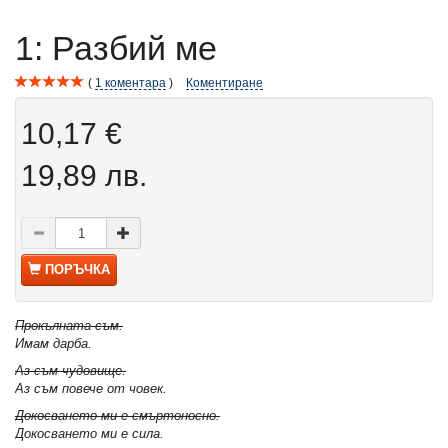
1: Разбий ме
1
коментара
Коментиране
10,17 €
19,89 лв.
ПОРЪЧКА
Прокълната съм.
Имам дарба.
Аз съм чудовище.
Аз съм повече от човек.
Докосването ми е смъртоносно.
Докосването ми е сила.