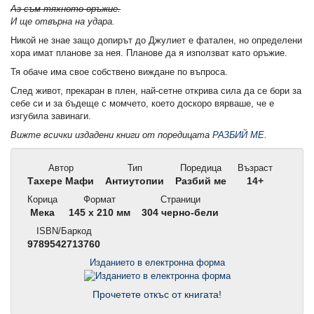
Аз съм тяхното оръжие.
И ще отвърна на удара.
Никой не знае защо допирът до Джулиет е фатален, но определени
хора имат планове за нея. Планове да я използват като оръжие.
Тя обаче има свое собствено виждане по въпроса.
След живот, прекаран в плен, най-сетне открива сила да се бори за
себе си и за бъдеще с момчето, което доскоро вярваше, че е
изгубила завинаги.
Вижте всички издадени книги от поредицата
РАЗБИЙ МЕ
.
Автор
Тип
Поредица
Възраст
Тахере Мафи
Антиутопии
Разбий ме
14+
Корица
Формат
Страници
Мека
145 x 210 мм
304 черно-бели
ISBN/Баркод
9789542713760
Изданието в електронна форма
Прочетете откъс от книгата!