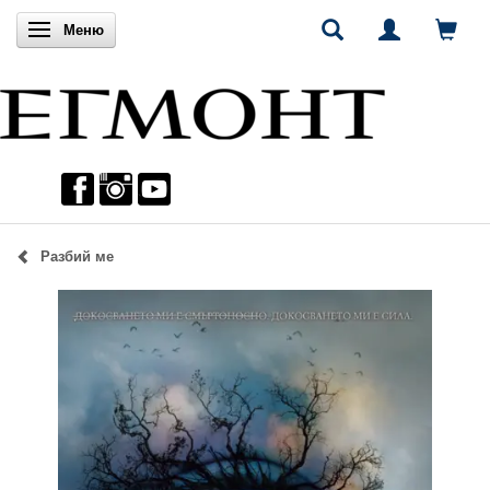
Включи навигацията
Меню
Разбий ме