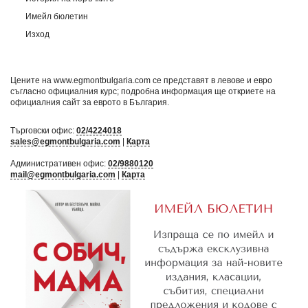
Имейл бюлетин
Изход
Цените на www.egmontbulgaria.com се представят в левове и евро
съгласно официалния курс; подробна информация ще откриете на
официалния сайт за еврото в България
.
Търговски офис:
02/4224018
sales@egmontbulgaria.com
|
Карта
Административен офис:
02/9880120
mail@egmontbulgaria.com
|
Карта