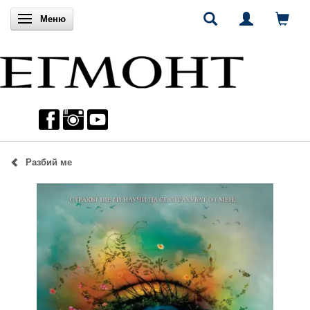
Включи навигацията
Меню
Разбий ме