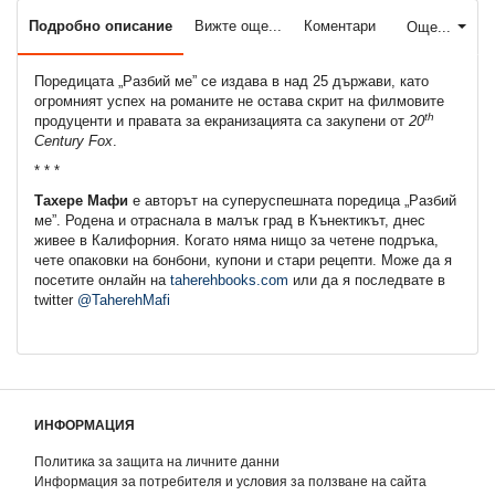
Подробно описание
Вижте още...
Коментари
Още...
Поредицата „Разбий ме” се издава в над 25 държави, като
огромният успех на романите не остава скрит на филмовите
th
продуценти и правата за екранизацията са закупени от
2
0
Century Fox
.
* * *
Тахере Мафи
е авторът на суперуспешната поредица „Разбий
ме”. Родена и отраснала в малък град в Кънектикът, днес
живее в Калифорния. Когато няма нищо за четене подръка,
чете опаковки на бонбони, купони и стари рецепти. Може да я
посетите онлайн на
taherehbooks.com
или да я последвате в
twitter
@TaherehMafi
ИНФОРМАЦИЯ
Политика за защита на личните данни
Информация за потребителя и условия за ползване на сайта