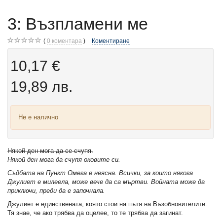
3: Възпламени ме
0
коментара
Коментиране
10,17 €
19,89 лв.
Не е налично
Някой ден мога да се счупя.
Някой ден мога да счупя оковите си.
Съдбата на Пункт Омега е неясна. Всички, за които някога
Джулиет е милеела, може вече да са мъртви. Войната може да
приключи, преди да е започнала.
Джулиет е единствената, която стои на пътя на Възобновителите.
Тя знае, че ако трябва да оцелее, то те трябва да загинат.