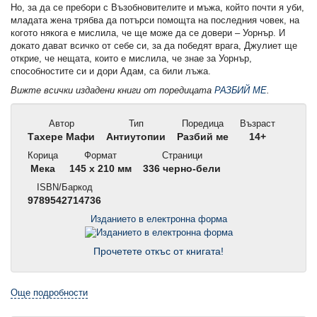
Но, за да се пребори с Възобновителите и мъжа, който почти я уби,
младата жена трябва да потърси помощта на последния човек, на
когото някога е мислила, че ще може да се довери – Уорнър. И
докато дават всичко от себе си, за да победят врага, Джулиет ще
открие, че нещата, които е мислила, че знае за Уорнър,
способностите си и дори Адам, са били лъжа.
Вижте всички издадени книги от поредицата
РАЗБИЙ МЕ
.
Автор
Тип
Поредица
Възраст
Тахере Мафи
Антиутопии
Разбий ме
14+
Корица
Формат
Страници
Мека
145 x 210 мм
336 черно-бели
ISBN/Баркод
9789542714736
Изданието в електронна форма
Прочетете откъс от книгата!
Още подробности