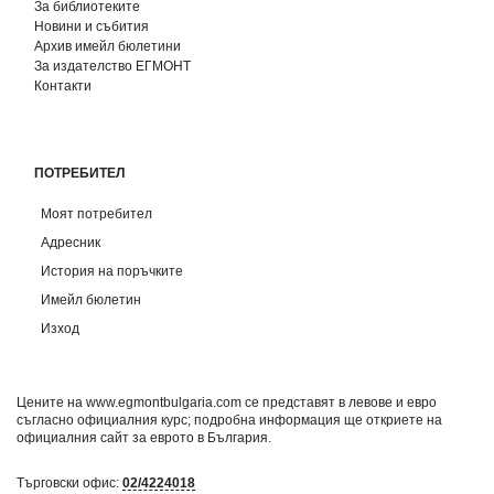
За библиотеките
Новини и събития
Архив имейл бюлетини
За издателство ЕГМОНТ
Контакти
ПОТРЕБИТЕЛ
Моят потребител
Адресник
История на поръчките
Имейл бюлетин
Изход
Цените на www.egmontbulgaria.com се представят в левове и евро
съгласно официалния курс; подробна информация ще откриете на
официалния сайт за еврото в България
.
Търговски офис:
02/4224018