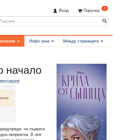
0
Вход
Поръчка
нология
Инфо зона
Между страниците
о начало
оментиране
лично
предупредя, че първата
едно неприятна. В нея