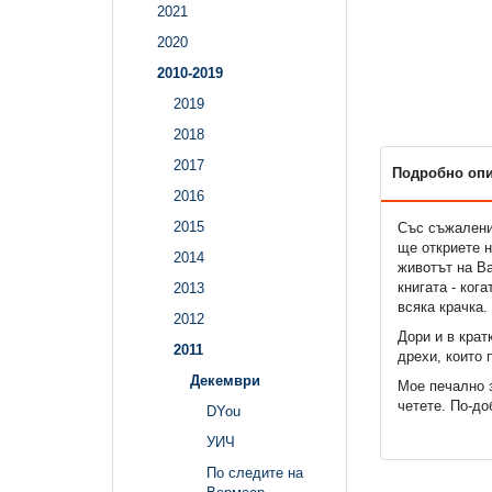
2021
2020
2010-2019
2019
2018
2017
Подробно оп
2016
2015
Със съжаление
ще откриете н
2014
животът на В
книгата - ког
2013
всяка крачка.
2012
Дори и в крат
2011
дрехи, които 
Декември
Мое печално 
четете. По-до
DYou
УИЧ
По следите на