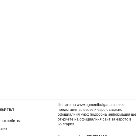
розорец
Вивариумът с влечугите
3,57 €
6,98 лв.
Цените на www.egmontbulgaria.com се
ЕБИТЕЛ
представят в левове и евро съгласно
официалния курс; подробна информация щ
откриете на
официалния сайт за еврото в
 потребител
България
.
сник