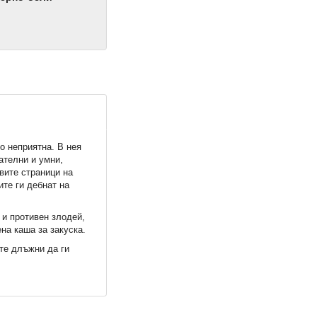
о неприятна. В нея
ателни и умни,
вите страници на
ите ги дебнат на
 и противен злодей,
на каша за закуска.
те длъжни да ги