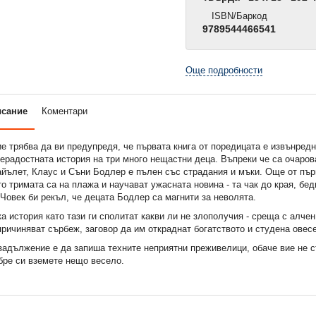
ISBN/Баркод
9789544466541
Още подробности
исание
Коментари
 трябва да ви предупредя, че първата книга от поредицата е извънредн
ерадостната история на три много нещастни деца. Въпреки че са очаров
айълет, Клаус и Съни Бодлер е пълен със страдания и мъки. Още от пър
ато тримата са на плажа и научават ужасната новина - та чак до края, бед
 Човек би рекъл, че децата Бодлер са магнити за неволята.
ка история като тази ги сполитат какви ли не злополучия - среща с алчен
причиняват сърбеж, заговор да им откраднат богатството и студена овесе
задължение е да запиша техните неприятни преживелици, обаче вие не с
бре си вземете нещо весело.