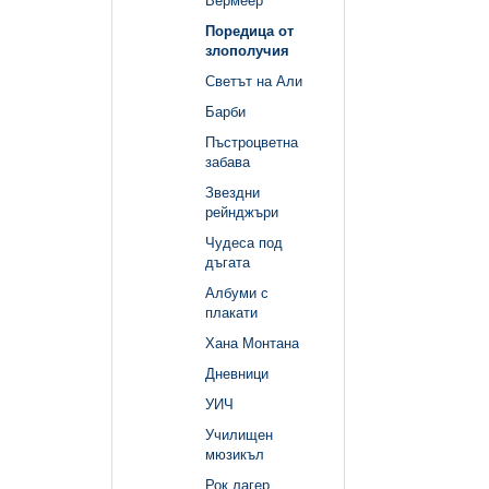
Вермеер
Поредица от
злополучия
Светът на Али
Барби
Пъстроцветна
забава
Звездни
рейнджъри
Чудеса под
дъгата
Албуми с
плакати
Хана Монтана
Дневници
УИЧ
Училищен
мюзикъл
Рок лагер