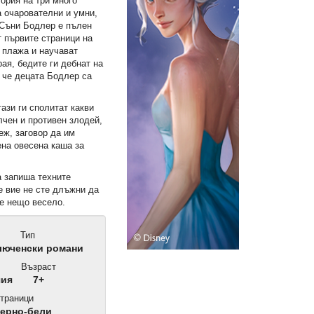
ория на три много
а очарователни и умни,
 Съни Бодлер е пълен
т първите страници на
а плажа и научават
рая, бедите ги дебнат на
, че децата Бодлер са
тази ги сполитат какви
лчен и противен злодей,
еж, заговор да им
ена овесена каша за
 запиша техните
е вие не сте длъжни да
те нещо весело.
Тип
юченски романи
Възраст
чия
7+
траници
черно-бели