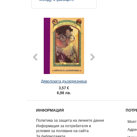
Дяволската дъскорезница
Просторният п
3,57 €
3,57 €
6,98 лв.
6,98 лв.
ИНФОРМАЦИЯ
ПОТР
Политика за защита на личните данни
Моят
Информация за потребителя и
Адре
условия за ползване на сайта
За библиотеките