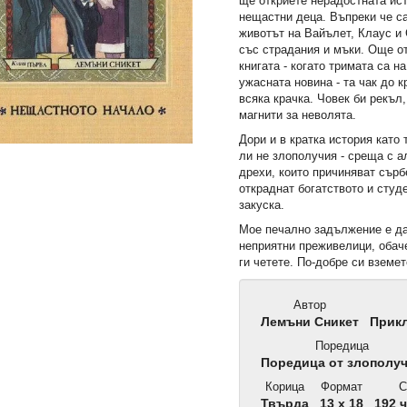
ще откриете нерадостната ист
нещастни деца. Въпреки че с
животът на Вайълет, Клаус и
със страдания и мъки. Още о
книгата - когато тримата са н
ужасната новина - та чак до к
всяка крачка. Човек би рекъл
магнити за неволята.
Дори и в кратка история като 
ли не злополучия - среща с а
дрехи, които причиняват сърб
откраднат богатството и студ
закуска.
Мое печално задължение е да
неприятни преживелици, обач
ги четете. По-добре си вземе
Автор
Лемъни Сникет
Прикл
Поредица
Поредица от злополу
Корица
Формат
С
Твърда
13 x 18
192 