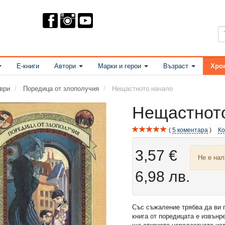
Е-книги
Автори
Марки и герои
Възраст
Хро
ври
Поредица от злополучия
Нещастното начало
Нещастнот
5
коментара
К
3,57 €
Не е на
6,98 лв.
Със съжаление трябва да ви 
книга от поредицата е извънр