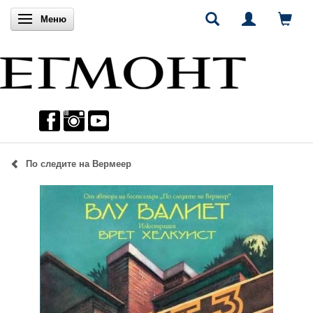
Включи навигацията
Меню
По следите на Вермеер