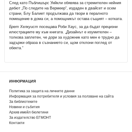
След като Пъблишърс Уийкли обявява за стремителен нейния
дебют „По следите на Вeрмеер“, издаден в двайсет и осем
страни, Блу Балиет продължава да твори в пералното
помещение в дома си, а помощникът остава същият – котката.
Брет Хелкуист
посещава Роби Хаус, за да бъдат прецизни
илюстрациите му към книгата. „Дизайнът е изумителен –
толкова заплетен, че дори за художник като мен е трудно да
задържи образа в съзнанието си, щом отклони поглед от
обекта.“
ИНФОРМАЦИЯ
Политика за защита на личните данни
Информация за потребителя и условия за ползване на сайта
За библиотеките
Новини и събития
Архив имейл бюлетини
За издателство ЕГМОНТ
Контакти