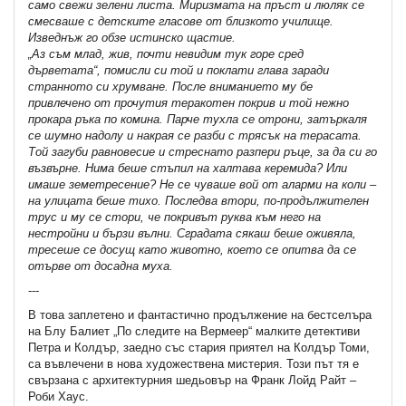
само свежи зелени листа. Миризмата на пръст и люляк се
смесваше с детските гласове от близкото училище.
Изведнъж го обзе истинско щастие.
„Аз съм млад, жив, почти невидим тук горе сред
дърветата“, помисли си той и поклати глава заради
странното си хрумване. После вниманието му бе
привлечено от прочутия теракотен покрив и той нежно
прокара ръка по комина. Парче тухла се отрони, затъркаля
се шумно надолу и накрая се разби с трясък на терасата.
Той загуби равновесие и стреснато разпери ръце, за да си го
възвърне. Нима беше стъпил на халтава керемида? Или
имаше земетресение? Не се чуваше вой от аларми на коли –
на улицата беше тихо. Последва втори, по-продължителен
трус и му се стори, че покривът руква към него на
нестройни и бързи вълни. Сградата сякаш беше оживяла,
тресеше се досущ като животно, което се опитва да се
отърве от досадна муха.
---
В това заплетено и фантастично продължение на бестселъра
на Блу Балиет „По следите на Вермeер“ малките детективи
Петра и Колдър, заедно със стария приятел на Колдър Томи,
са въвлечени в нова художествена мистерия. Този път тя е
свързана с архитектурния шедьовър на Франк Лойд Райт –
Роби Хаус.