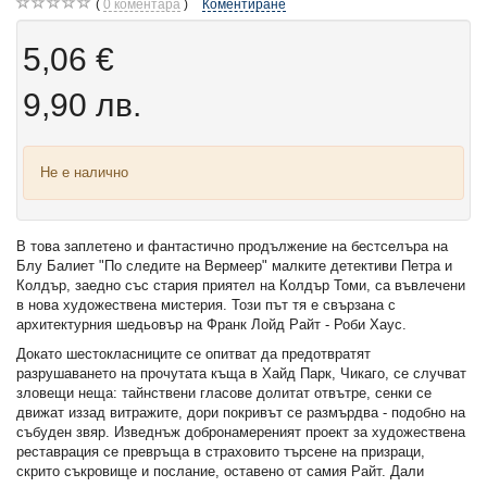
0
коментара
Коментиране
5,06 €
9,90 лв.
Не е налично
В това заплетено и фантастично продължение на бестселъра на
Блу Балиет "По следите на Вермeер" малките детективи Петра и
Колдър, заедно със стария приятел на Колдър Томи, са въвлечени
в нова художествена мистерия. Този път тя е свързана с
архитектурния шедьовър на Франк Лойд Райт - Роби Хаус.
Докато шестокласниците се опитват да предотвратят
разрушаването на прочутата къща в Хайд Парк, Чикаго, се случват
зловещи неща: тайнствени гласове долитат отвътре, сенки се
движат иззад витражите, дори покривът се размърдва - подобно на
събуден звяр. Изведнъж добронамереният проект за художествена
реставрация се превръща в страховито търсене на призраци,
скрито съкровище и послание, оставено от самия Райт. Дали