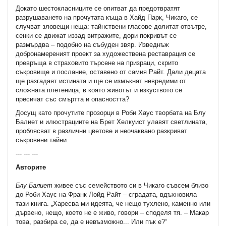
Докато шестокласниците се опитват да предотвратят
разрушаването на прочутата къща в Хайд Парк, Чикаго, се
случват зловещи неща: тайнствени гласове долитат отвътре,
сенки се движат иззад витражите, дори покривът се
размърдва – подобно на събуден звяр. Изведнъж
добронамереният проект за художествена реставрация се
превръща в страховито търсене на призраци, скрито
съкровище и послание, оставено от самия Райт. Дали децата
ще разгадаят истината и ще се измъкнат невредими от
сложната плетеница, в която животът и изкуството се
пресичат със смъртта и опасността?
Досущ като прочутите прозорци в Роби Хаус творбата на Блу
Балиет и илюстрациите на Брет Хелкуист улавят светлината,
проблясват в различни цветове и неочаквано разкриват
съкровени тайни.
--- --- ---
Авторите
Блу Балиет
живее със семейството си в Чикаго съвсем близо
до Роби Хаус на Франк Лойд Райт – сградата, вдъхновила
тази книга. „Харесва ми идеята, че нещо тухлено, каменно или
дървено, нещо, което не е живо, говори – споделя тя. – Макар
това, разбира се, да е невъзможно... Или пък е?“