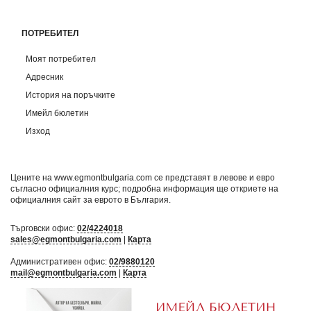
ПОТРЕБИТЕЛ
Моят потребител
Адресник
История на поръчките
Имейл бюлетин
Изход
Цените на www.egmontbulgaria.com се представят в левове и евро
съгласно официалния курс; подробна информация ще откриете на
официалния сайт за еврото в България
.
Търговски офис:
02/4224018
sales@egmontbulgaria.com
|
Карта
Административен офис:
02/9880120
mail@egmontbulgaria.com
|
Карта