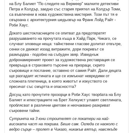
на Блу Балиет "По следите на Вермeер" малките детективи
Петра и Колдър, заедно със стария приятел на Колдър Томи,
са въвлечени в нова художествена мистерия. Този път тя е
свързана с архитектурния шедьовър на Франк Лойд Райт -
Роби Хаус.
Докато шестокласниците се опитват да предотвратят
разрушаването на прочутата къща в Хайд Парк, Чикаго, се
случват зловещи неща: тайнствени гласове долитат отвътре,
сенки се движат иззад витражите, дори покривът се
размърдва - подобно на събуден звяр. Изведнъж
добронамереният проект за художествена реставрация се
превръща в страховито търсене на призраци, скрито
съкровище и послание, оставено от самия Райт. Дали децата
ще разгадаят истината и ще се измъкнат невредими от
сложната плетеница, в която животът и изкуството се
пресичат със смъртта и опасността?
Досущ като прочутите прозорци в Роби Хаус творбата на Блу
Балиет и илюстрациите на Брет Хелкуист улавят светлината,
проблясват в различни цветове и неочаквано разкриват
съкровени тайни.
Сутринта на 3 юни строителят се покатери на най-
високата част на покрива. Беше сам. Огледа се наоколо с
ведро сърце – пролет в Чикаго, никакъв вятър, навсякъде