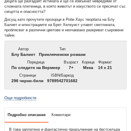
децата ще разгадаят истината и ще се измъкнат невредими от
сложната плетеница, в която животът и изкуството се пресичат със
смъртта и опасността?
Досущ като прочутите прозорци в Роби Хаус творбата на Блу
Балиет и илюстрациите на Брет Хелкуист улавят светлината,
проблясват в различни цветове и неочаквано разкриват съкровени
тайни.
Автор
Тип
Блу Балиет
Приключенски романи
Поредица
Възраст
Корица
Формат
По следите на Вермеер
7+
Мека
14 x 21
Страници
ISBN/Баркод
296 черно-бели
9789542701682
Още подробности
Подробно описание
Коментари
В това заплетено и фантастично продължение на бестселъра