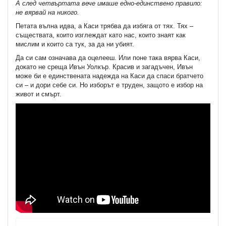
А след четвъртата вече имаше едно-единствено правило:
не вярвай на никого.
Петата вълна идва, а Каси трябва да избяга от тях. Тях –
съществата, които изглеждат като нас, които знаят как
мислим и които са тук, за да ни убият.
Да си сам означава да оцелееш. Или поне така вярва Каси,
докато не среща Ивън Уолкър. Красив и загадъчен, Ивън
може би е единствената надежда на Каси да спаси братчето
си – и дори себе си. Но изборът е труден, защото е избор на
живот и смърт.