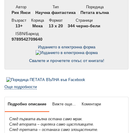
Автор
Тип
Поредица
Рик Янси
Научна фантастика
Петата вълна
Възраст
Корица
Формат
Страници
13+
Мека
13 x 20
344 черно-бели
ISBN/Баркод
9789542709640
Изданието в електронна форма
Свалете и прочетете откъс от книгата!
Още подробности
Подробно описание
Вижте още...
Коментари
След първата вълна остана само мрак.
След втората – оцеляха само щастливците.
След третата – останаха само злощастните.