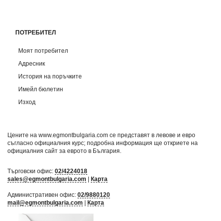
ПОТРЕБИТЕЛ
Моят потребител
Адресник
История на поръчките
Имейл бюлетин
Изход
Цените на www.egmontbulgaria.com се представят в левове и евро
съгласно официалния курс; подробна информация ще откриете на
официалния сайт за еврото в България
.
Търговски офис:
02/4224018
sales@egmontbulgaria.com
|
Карта
Административен офис:
02/9880120
mail@egmontbulgaria.com
|
Карта