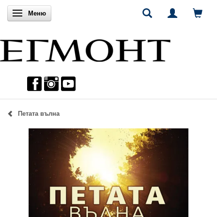
Включи навигацията
Меню
Петата вълна