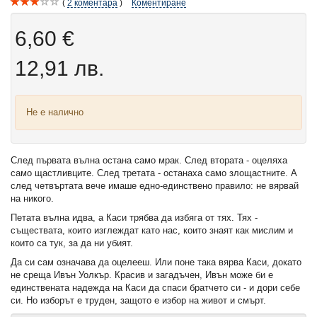
2
коментара
Коментиране
6,60 €
12,91 лв.
Не е налично
След първата вълна остана само мрак. След втората - оцеляха
само щастливците. След третата - останаха само злощастните. А
след четвъртата вече имаше едно-единствено правило: не вярвай
на никого.
Петата вълна идва, а Каси трябва да избяга от тях. Тях -
съществата, които изглеждат като нас, които знаят как мислим и
които са тук, за да ни убият.
Да си сам означава да оцелееш. Или поне така вярва Каси, докато
не среща Ивън Уолкър. Красив и загадъчен, Ивън може би е
единствената надежда на Каси да спаси братчето си - и дори себе
си. Но изборът е труден, защото е избор на живот и смърт.