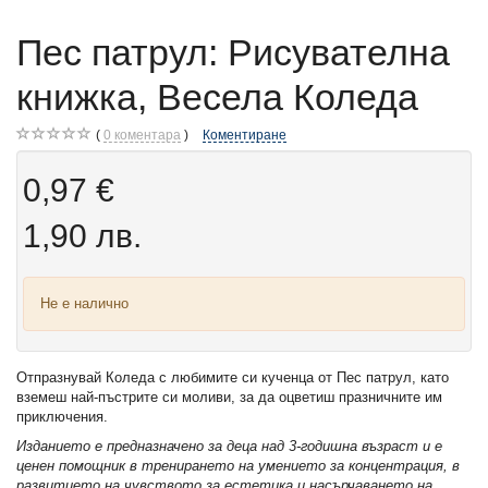
Пес патрул: Рисувателна
книжка, Весела Коледа
0
коментара
Коментиране
0,97 €
1,90 лв.
Не е налично
Отпразнувай Коледа с любимите си кученца от Пес патрул, като
вземеш най-пъстрите си моливи, за да оцветиш празничните им
приключения.
Изданието е предназначено за деца над 3-годишна възраст и е
ценен помощник в тренирането на умението за концентрация, в
развитието на чувството за естетика и насърчаването на