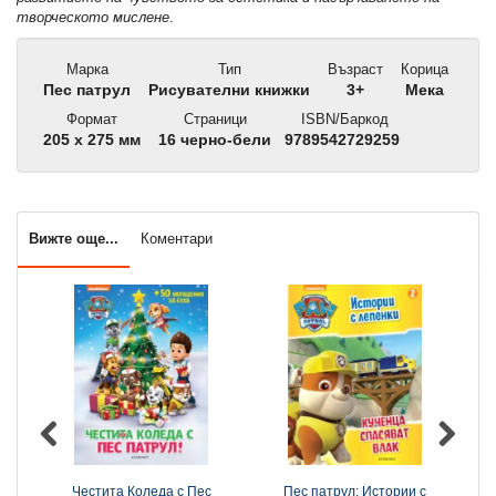
творческото мислене
.
Марка
Тип
Възраст
Корица
Пес патрул
Рисувателни книжки
3+
Мека
Формат
Страници
ISBN/Баркод
205 x 275 мм
16 черно-бели
9789542729259
Вижте още...
Коментари
Честита Коледа с Пес
Пес патрул: Истории с