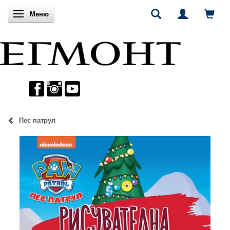
Включи навигацията
Меню
Пес патрул