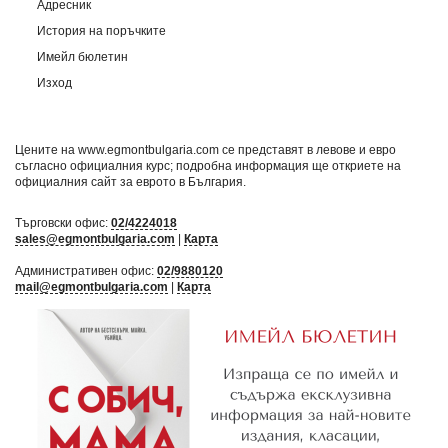
Адресник
История на поръчките
Имейл бюлетин
Изход
Цените на www.egmontbulgaria.com се представят в левове и евро
съгласно официалния курс; подробна информация ще откриете на
официалния сайт за еврото в България
.
Търговски офис:
02/4224018
sales@egmontbulgaria.com
|
Карта
Административен офис:
02/9880120
mail@egmontbulgaria.com
|
Карта