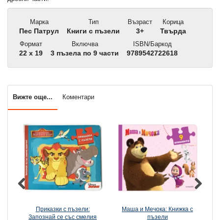
Марка
Тип
Възраст
Корица
Пес Патрул
Книги с пъзели
3+
Твърда
Формат
Включва
ISBN/Баркод
22 x 19
3 пъзела по 9 части
9789542722618
Вижте още...
Коментари
Приказки с пъзели:
Маша и Мечока: Книжка с
Запознай се със смелия
пъзели