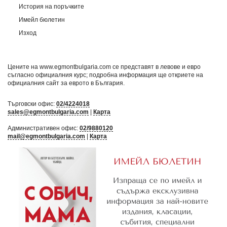
История на поръчките
Имейл бюлетин
Изход
Цените на www.egmontbulgaria.com се представят в левове и евро
съгласно официалния курс; подробна информация ще откриете на
официалния сайт за еврото в България
.
Търговски офис:
02/4224018
sales@egmontbulgaria.com
|
Карта
Административен офис:
02/9880120
mail@egmontbulgaria.com
|
Карта