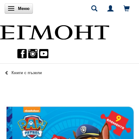
Включи навигацията
Меню
Книги с пъзели