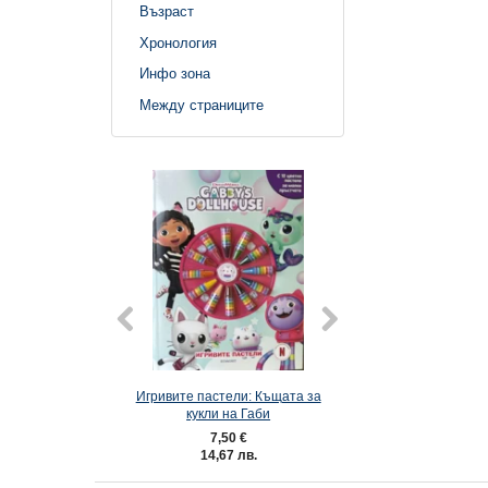
Възраст
Хронология
Инфо зона
Между страниците
ели: Айрънмен
Игривите пастели: Къщата за
Игривите пастели:
кукли на Габи
кн. 3
0 €
7,50 €
7,50 €
 лв.
14,67 лв.
14,67 лв