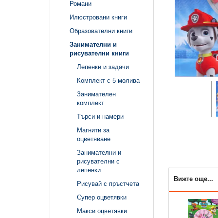
Романи
Илюстровани книги
Образователни книги
Занимателни и
рисувателни книги
Лепенки и задачи
Комплект с 5 молива
Занимателен
комплект
Търси и намери
Магнити за
оцветяване
Занимателни и
рисувателни с
лепенки
Вижте още...
Рисувай с пръстчета
Супер оцветявки
Макси оцветявки