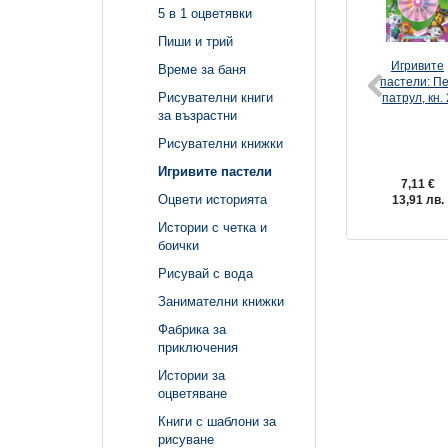
5 в 1 оцветявки
Пиши и трий
Игривите
Време за баня
пастели: П
Рисувателни книги
патрул, кн. 
за възрастни
Рисувателни книжки
Игривите пастели
7,11 €
Оцвети историята
13,91 лв.
Истории с четка и
боички
Рисувай с вода
Занимателни книжки
Фабрика за
приключения
Истории за
оцветяване
Книги с шаблони за
рисуване