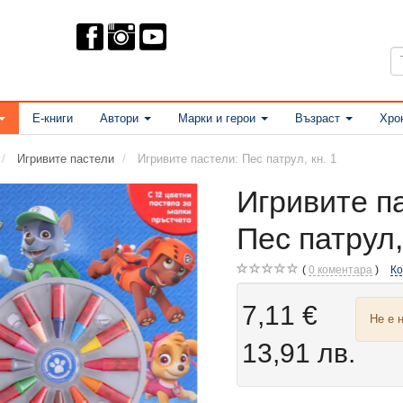
Е-книги
Автори
Марки и герои
Възраст
Хро
Игривите пастели
Игривите пастели: Пес патрул, кн. 1
Игривите п
Пес патрул,
0
коментара
К
7,11 €
Не е 
13,91 лв.