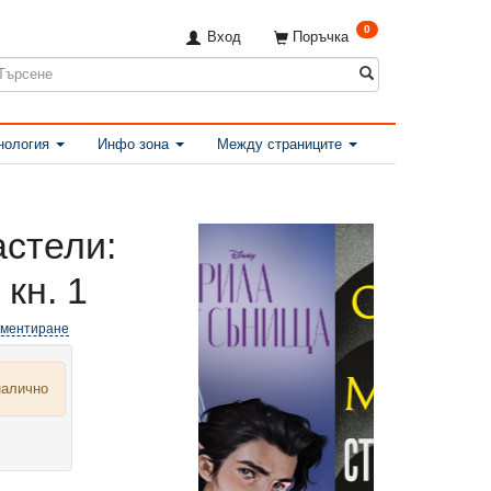
0
Вход
Поръчка
нология
Инфо зона
Между страниците
астели:
 кн. 1
оментиране
налично