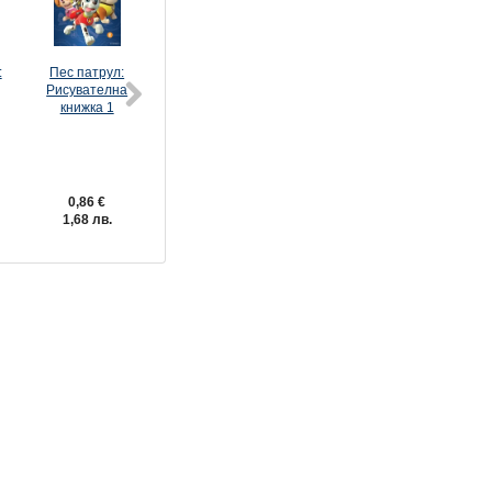
:
Пес патрул:
Пес патрул:
Честита
Пес патрул:
Рисувателна
Книжка с
Коледа с Пес
Забава с
книжка 1
пъзели
патрул!
лепенки 3
0,86 €
7,62 €
2,04 €
2,55 €
1,68 лв.
14,90 лв.
3,99 лв.
4,99 лв.