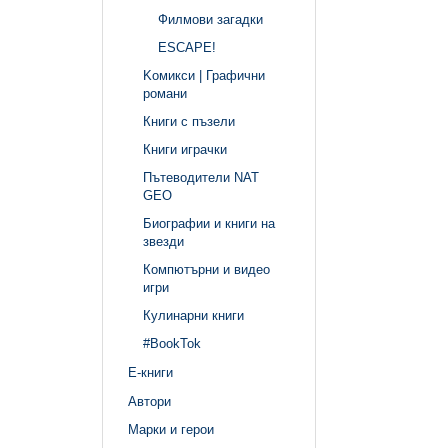
Филмови загадки
ЕSCAPE!
Kомикси | Графични
романи
Книги с пъзели
Книги играчки
Пътеводители NAT
GEO
Биографии и книги на
звезди
Компютърни и видео
игри
Кулинарни книги
#BookTok
Е-книги
Автори
Марки и герои