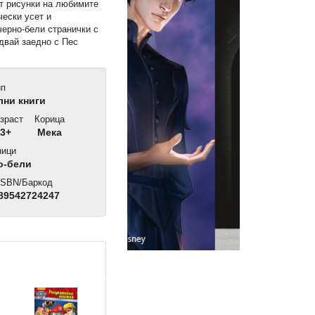
от рисунки на любимите
чески усет и
черно-бели странички с
двай заедно с Пес
ип
ни книги
зраст
Корица
3+
Мека
ици
о-бели
SBN/Баркод
89542724247