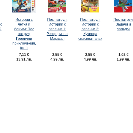
Истории с
Пес патрул:
Пес патрул:
Пес патрул
ес
четка и
Истории с
Истории с
Задачи и
2
боички: Пес
лепенки 1:
лепенки 2:
загадки
патрул,
Рекордът на
Кученца
Героични
Маршал
спасяват влак
приключения,
Кн. 1
7,11 €
2,55 €
2,55 €
1,02 €
13,91 лв.
4,99 лв.
4,99 лв.
1,99 лв.