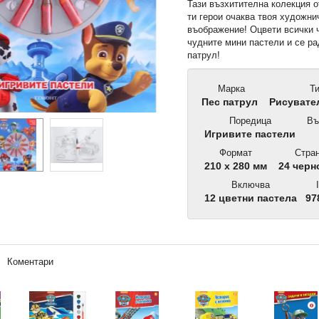
Тази възхитителна колекция 
ти герои очаква твоя художни
въображение! Оцвети всички 
чудните мини пастели и се ра
патрул!
Марка
Т
Пес патрул
Рисувател
Поредица
Въ
Игривите пастели
Формат
Стран
210 x 280 мм
24 черн
Включва
I
12 цветни пастела
97
Коментари