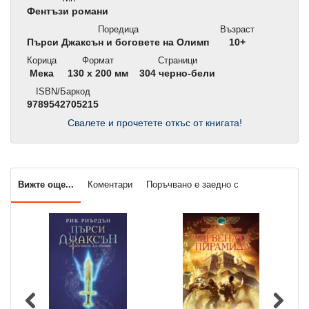
Фентъзи романи
Поредица
Възраст
Пърси Джаксън и боговете на Олимп
10+
Корица
Формат
Страници
Мека
130 x 200 мм
304 черно-бели
ISBN/Баркод
9789542705215
Свалете и прочетете откъс от книгата!
Вижте още...
Коментари
Поръчвано е заедно с