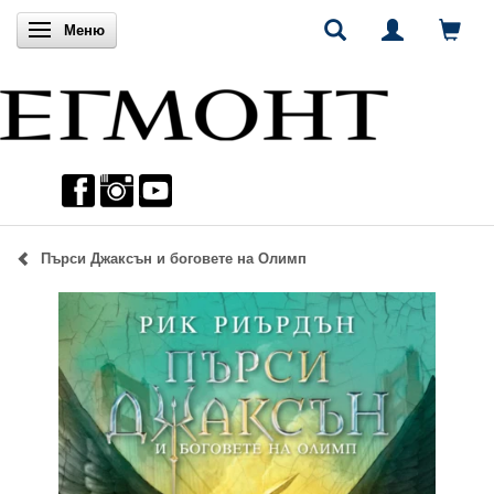
Включи навигацията
Меню
Пърси Джаксън и боговете на Олимп