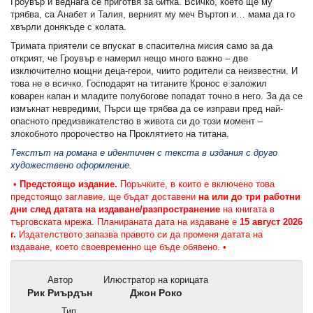
Гроувър и веднага се приготвя за битка. Всичко, което ще му
трябва, са Анабет и Талия, верният му меч Въртоп и… мама да го
хвърли донякъде с колата.
Тримата приятели се впускат в спасителна мисия само за да
открият, че Гроувър е намерил нещо много важно – две
изключително мощни деца-герои, чиито родители са неизвестни. И
това не е всичко. Господарят на титаните Кронос е заложил
коварен капан и младите полубогове попадат точно в него. За да се
измъкнат невредими, Пърси ще трябва да се изправи пред най-
опасното предизвикателство в живота си до този момент –
злокобното пророчество на Проклятието на титана.
Текстът на романа е идентичен с текста в издания с друго
художествено оформление.
•
Предстоящо издание.
Поръчките, в които е включено това
предстоящо заглавие, ще бъдат доставени
на или до три работни
дни след датата на издаване/разпространение
на книгата в
търговската мрежа. Планираната дата на издаване е
15 август 2026
г.
Издателството запазва правото си да променя датата на
издаване, което своевременно ще бъде обявено. •
Автор
Илюстратор на корицата
Рик Риърдън
Джон Роко
Тип