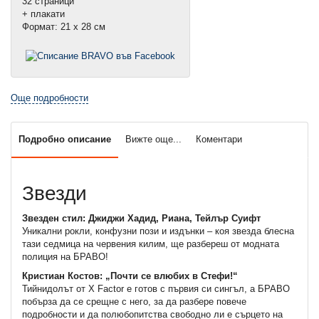
32 страници
+ плакати
Формат: 21 х 28 см
Още подробности
Подробно описание
Вижте още...
Коментари
Звезди
Звезден стил: Джиджи Хадид, Риана, Тейлър Суифт
Уникални рокли, конфузни пози и издънки – коя звезда блесна
тази седмица на червения килим, ще разбереш от модната
полиция на БРАВО!
Кристиан Костов: „Почти се влюбих в Стефи!“
Тийнидолът от X Factor е готов с първия си сингъл, а БРАВО
побърза да се срещне с него, за да разбере повече
подробности и да полюбопитства свободно ли е сърцето на