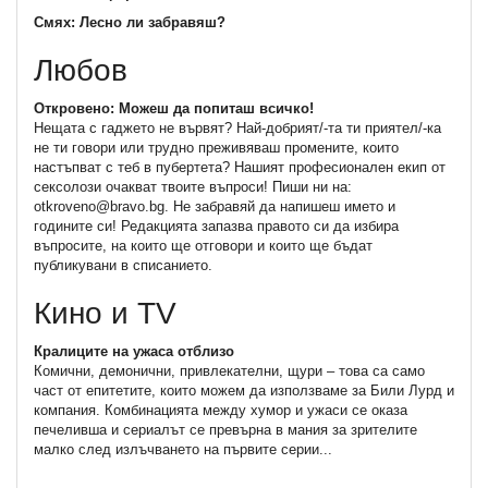
Смях: Лесно ли забравяш?
Любов
Откровено: Можеш да попиташ всичко!
Нещата с гаджето не вървят? Най-добрият/-та ти приятел/-ка
не ти говори или трудно преживяваш промените, които
настъпват с теб в пубертета? Нашият професионален екип от
сексолози очакват твоите въпроси! Пиши ни на:
otkroveno@bravo.bg. Не забравяй да напишеш името и
годините си! Редакцията запазва правото си да избира
въпросите, на които ще отговори и които ще бъдат
публикувани в списанието.
Кино и TV
Кралиците на ужаса отблизо
Комични, демонични, привлекателни, щури – това са само
част от епитетите, които можем да използваме за Били Лурд и
компания. Комбинацията между хумор и ужаси се оказа
печеливша и сериалът се превърна в мания за зрителите
малко след излъчването на първите серии...