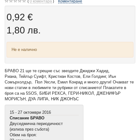
0
коментара
Коментиране
0,92 €
1,80 лв.
Не е налично
БРАВО 21 ще те срещне със звездите Джиджи Хадид,
Риана, Тейлър Суифт, Кристиан Костов, Ели Голдинг, Иън
Сомърхолдър, Пол Уесли, Емил Конрад и много други! Очакват те
нови статии в любимите ти рубрики от списанието! Плакатите в
броя са на 5SOS, БИБИ РЕКСА, ГЕРИ-НИКОЛ, ДЖЕНИФЪР
МОРИСЪН, ДУА ЛИПА, НИК ДЖОНЪС
15 - 27 октомври 2016
Списание БРАВО
Двуседмична периодичност
(излиза през събота)
Обем на броя: