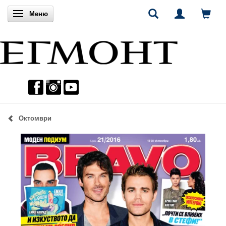
Включи навигацията
Меню
Октомври