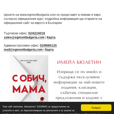
Цените на www.egmontbulgaria.com се представят в левове и евро
съгласно официалния курс; подробна информация ще откриете на
официалния сайт за еврото в България
.
Търговски офис:
02/4224018
sales@egmontbulgaria.com
|
Карта
Административен офис:
02/9880120
mail@egmontbulgaria.com
|
Карта
Този сайт използва „бисквитки“ (cookies) за предоставяне на
Разбрах!
услугите в него, за персонализиране на рекламите и за анализ на
трафика. Ако останете тук, приемаме, че се съгласявате с употребата на „бисквитки“.
Повече