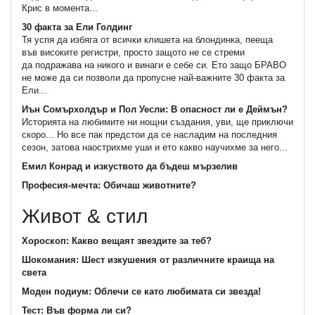
Крис в момента...
30 факта за Ели Голдинг
Тя успя да избяга от всички клишета на блондинка, пееща
във високите регистри, просто защото не се стреми
да подражава на никого и винаги е себе си. Ето защо БРАВО
не може да си позволи да пропусне най-важните 30 факта за
Ели...
Иън Сомърхолдър и Пол Уесли: В опасност ли е Деймън?
Историята на любимите ни нощни създания, уви, ще приключи
скоро... Но все пак предстои да се насладим на последния
сезон, затова наострихме уши и ето какво научихме за него...
Емил Конрад и изкуството да бъдеш мързелив
Професия-мечта: Обичаш животните?
Живот & стил
Хороскоп: Какво вещаят звездите за теб?
Шокомания: Шест изкушения от различните краища на
света
Моден подиум: Облечи се като любимата си звезда!
Тест: Във форма ли си?