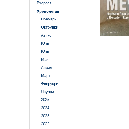
Възраст
Хронология
Ноември
Октомври
Август
Юли
Юни
Май
Април
Март
Февруари
Януари
2025
2024
2023
2022