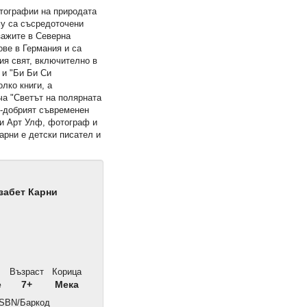
отографии на природата
му са съсредоточени
зажите в Северна
ове в Германия и са
ия свят, включително в
 и "Би Би Си
лко книги, а
ча "Светът на полярната
й-добрият съвременен
ди Арт Улф, фотограф и
арни е детски писател и
забет Карни
Възраст
Корица
е
7+
Мека
SBN/Баркод