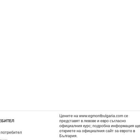
ълците
Очи в очи с делфините
Очи в очи с лъвов
3,06 €
3,06 €
5,98 лв.
5,98 лв.
Цените на www.egmontbulgaria.com се
ЕБИТЕЛ
представят в левове и евро съгласно
официалния курс; подробна информация щ
откриете на
официалния сайт за еврото в
 потребител
България
.