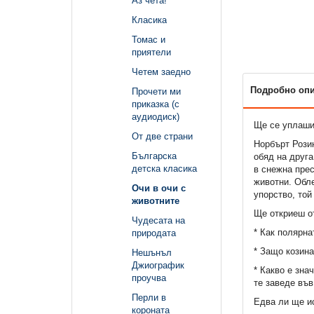
Аз чета!
Класика
Томас и
приятели
Четем заедно
Подробно оп
Прочети ми
приказка (с
аудиодиск)
Ще се уплаши
От две страни
Норбърт Розин
Българска
обяд на друга
детска класика
в снежна прес
животни. Обле
Очи в очи с
упорство, той
животните
Ще откриеш о
Чудесата на
* Как полярн
природата
* Защо козина
Нешънъл
Джиографик
* Какво е зна
проучва
те заведе във
Перли в
Едва ли ще и
короната