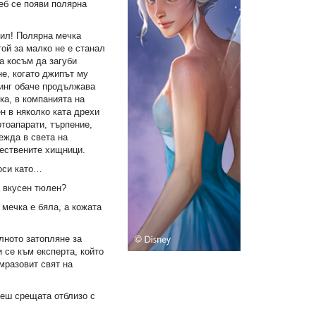
еб се появи полярна
шил! Полярна мечка
той за малко не е станал
на косъм да загуби
не, когато джипът му
зинг обаче продължава
ка, в компанията на
н в няколко ката дрехи
тоапарати, търпение,
вежда в света на
чествените хищници.
оси като…
а вкусен тюлен?
 мечка е бяла, а кожата
алното затопляне за
 се към експерта, който
мразовит свят на
еш срещата отблизо с