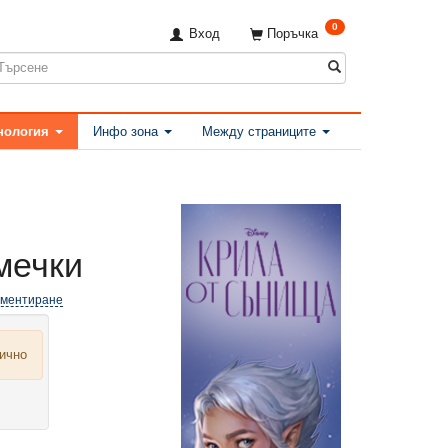
0
Вход
Поръчка
нология
Инфо зона
Между страниците
мечки
оментиране
лично