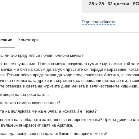
25 x 25
32 цветни
97
Още подробности
исание
Коментари
ш ли ако пред теб се появи полярна мечка?
г не се е уплашил! Полярна мечка разрязала гумите му, самият той за м
 мечка и е бил на косъм да загуби пръстите си поради измръзване, кога
па. Розинг обаче продължава да ходи сред красивата Арктика, в компан
чен в няколко ката дрехи и въоръжен със специални фотоапарати, търп
 те отвежда в света на игривите диви мечета и величествените хищници.
тговори на въпроси като…
ата мечка намира вкусен тюлен?
та на полярната мечка е бяла, а кожата й е черна?
чението на глобалното затопляне за полярните мечки? Присъедини се къ
 вълшебния мразовит свят на Арктика.
скаш да пропуснеш срещата отблизо с полярните мечки!