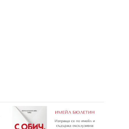
ете
Очи в очи с жабите
3,06 €
5,98 лв.
е