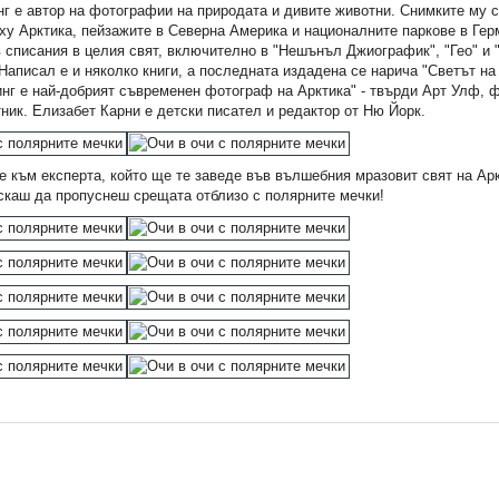
нг е автор на фотографии на природата и дивите животни. Снимките му 
у Арктика, пейзажите в Северна Америка и националните паркове в Гер
 списания в целия свят, включително в "Нешънъл Джиографик", "Гео" и 
аписал е и няколко книги, а последната издадена се нарича "Светът на
нг е най-добрият съвременен фотограф на Арктика" - твърди Арт Улф, 
ик. Елизабет Карни е детски писател и редактор от Ню Йорк.
 към експерта, който ще те заведе във вълшебния мразовит свят на Арк
скаш да пропуснеш срещата отблизо с полярните мечки!