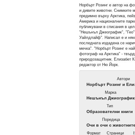
Норбърт Розинг е автор на ф
и дивите животни. Снимките 
предимно върху Арктика, пей
Америка и националните парк
публикувани в списания в цел
"Нешънъл Джеографик", "Гео"
Уайлдлайф". Написал е и няко
последната издадена се нари
мечка". "Норбърт Розинг е на
фотограф на Арктика" - твър
природозащитник. Елизабет К
редактор от Ню Йорк.
Автори
Норбърт Розинг и Ели
Марка
Нешънъл Джиографик
Тип
Образователни книги
Поредица
Очи в очи с животнит
Формат
Страници
I