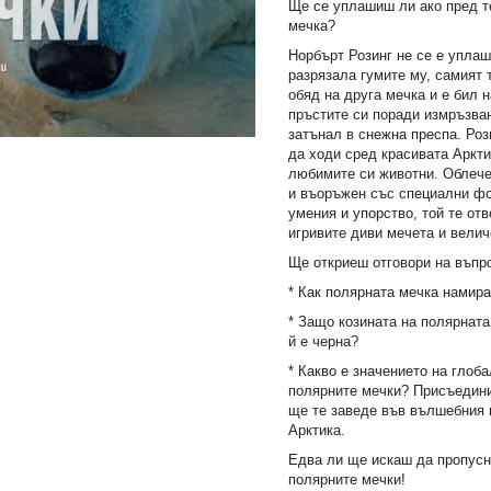
Ще се уплашиш ли ако пред т
мечка?
Норбърт Розинг не се е упла
разрязала гумите му, самият 
обяд на друга мечка и е бил 
пръстите си поради измръзва
затънал в снежна преспа. Ро
да ходи сред красивата Аркти
любимите си животни. Облече
и въоръжен със специални фо
умения и упорство, той те от
игривите диви мечета и вели
Ще откриеш отговори на въпр
* Как полярната мечка намир
* Защо козината на полярната
й е черна?
* Какво е значението на глоб
полярните мечки? Присъедини
ще те заведе във вълшебния 
Арктика.
Едва ли ще искаш да пропусн
полярните мечки!