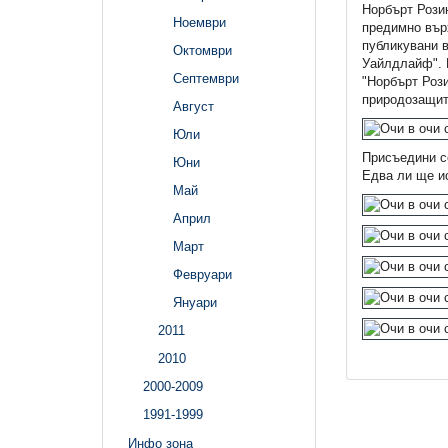
Норбърт Рози
Ноември
предимно върх
публикувани в
Октомври
Уайлдлайф". Н
Септември
"Норбърт Рози
природозащитн
Август
Юли
Присъедини се
Юни
Едва ли ще и
Май
Април
Март
Февруари
Януари
2011
2010
2000-2009
1991-1999
Инфо зона