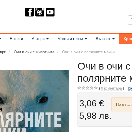
Е-книги
Автори
Марки и герои
Възраст
Хро
ври
Очи в очи с животните
Очи в очи с полярните мечки
Очи в очи с
полярните 
0
коментара
К
3,06 €
Не е на
5,98 лв.