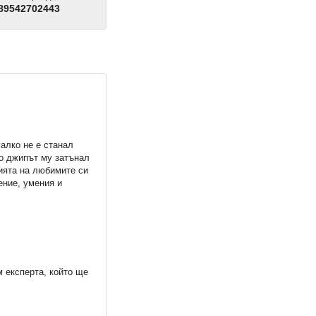
89542702443
алко не е станал
то джипът му затънал
ията на любимите си
ение, умения и
м експерта, който ще