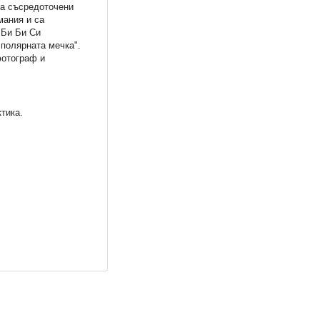
са съсредоточени
мания и са
"Би Би Си
 полярната мечка".
фотограф и
тика.