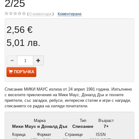
2/25
0
коментара
Коментиране
2,56 €
5,01 лв.
ПОРЪЧКА
Списание МИКИ МАУС излиза от 24 април 1991 година. Изпълнено
с веселите приключения на Мики Маус, Доналд Дък и техните
приятели, със загадки, ребуси, интересни статии и игри с награди,
списанието се радва на хиляди почитатели.
Марка
Тип
Възраст
Мики Маус и Доналд Дък
Списание
7+
Корица
Формат
Страници
ISSN