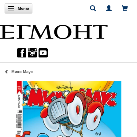
Включи навигацията
Меню
Мики Маус